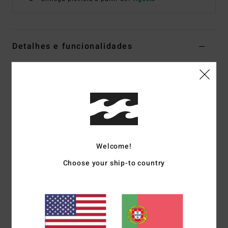
Detalhes e funcionalidades
Parte de baixo com cobertura reduzida Multi Mulher
Estilo
24O281611
Código de Cor
twb1
Características
Tecido:
Tecido pele de pêssego
Cobertura:
Muito reduzida
Welcome!
Cintura:
Média com corte cavado extremamente alto
Choose your ship-to country
Bordado do logótipo
Materiais
[Tecido principal] 78% Nylon reciclado
(Poliamida), 22% Elastano