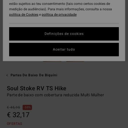
estão sujeitos ao teu consentimento (tais como certos cookies de
medição de audiências). Para mais informações, consulta a nossa
política de Cookies
e
política de privacidade
Definições de cookies
Aceitar tudo
Partes De Baixo De Biquíni
Soul Stoke RV TS Hike
Parte de baixo com cobertura reduzida Multi Mulher
€ 45,95
30%
€ 32,17
OFERTAS