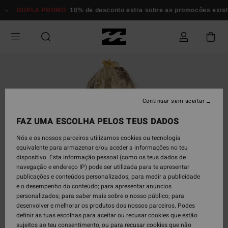
Avançar
DUPLA PROMO
10% de desconto extra sobre as promocôes existe
para
a
informação
do
produto
Continuar sem aceitar
FAZ UMA ESCOLHA PELOS TEUS DADOS
Nós e os nossos parceiros utilizamos cookies ou tecnologia
equivalente para armazenar e/ou aceder a informações no teu
dispositivo. Esta informação pessoal (como os teus dados de
navegação e endereço IP) pode ser utilizada para te apresentar
publicações e conteúdos personalizados; para medir a publicidade
e o desempenho do conteúdo; para apresentar anúncios
personalizados; para saber mais sobre o nosso público; para
desenvolver e melhorar os produtos dos nossos parceiros. Podes
definir as tuas escolhas para aceitar ou recusar cookies que estão
sujeitos ao teu consentimento, ou para recusar cookies que não