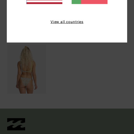
Envio& Devoluciones
View all countries
Vistos recentemente