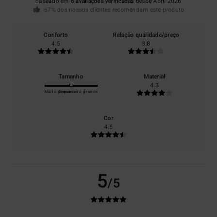
baseado em
6 avaliações verificadas
desde Abril 2026
67% dos nossos clientes recomendam este produto
Conforto
Relação qualidade/preço
4.5
3.8
Tamanho
Material
4.3
Muito pequeno
Demasiado grande
Cor
4.5
5
/5