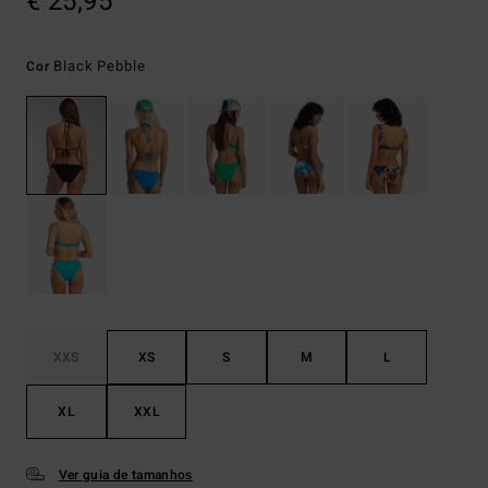
€ 25,95
Black Pebble
Cor
XXS
XS
S
M
L
XL
XXL
Ver guia de tamanhos