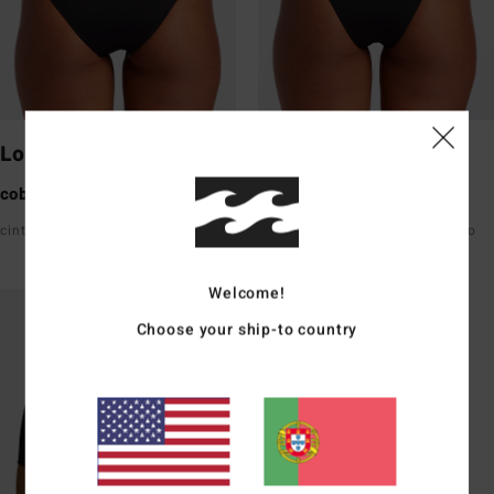
Lowrider
Maui Rider
cobertura total
cobertura média
cintura média à frente e atrás
cintura subida, fica logo abaixo
do umbigo
Welcome!
Choose your ship-to country