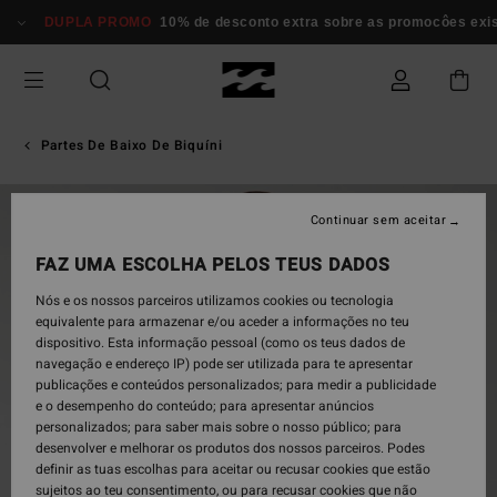
Avançar
DUPLA PROMO
10% de desconto extra sobre as promocôes exi
para
a
informação
do
produto
Partes De Baixo De Biquíni
Continuar sem aceitar
FAZ UMA ESCOLHA PELOS TEUS DADOS
Nós e os nossos parceiros utilizamos cookies ou tecnologia
equivalente para armazenar e/ou aceder a informações no teu
dispositivo. Esta informação pessoal (como os teus dados de
navegação e endereço IP) pode ser utilizada para te apresentar
publicações e conteúdos personalizados; para medir a publicidade
e o desempenho do conteúdo; para apresentar anúncios
personalizados; para saber mais sobre o nosso público; para
desenvolver e melhorar os produtos dos nossos parceiros. Podes
definir as tuas escolhas para aceitar ou recusar cookies que estão
sujeitos ao teu consentimento, ou para recusar cookies que não