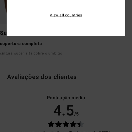
View all countries
Surf Short
copertura completa
cintura super alta cobre o umbigo
Avaliações dos clientes
Pontuação média
4.5
/5