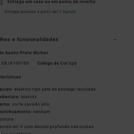
Entrega em casa ou em ponto de recolha
Entrega prevista a partir de
11 Agosto
lhes e funcionalidades
de banho Preto Mulher
o
EBJX100105
Código de Cor
bpb
terísticas
ecido:
elástico tipo pele de pêssego reciclado
obertura:
biarritz
erna:
corte cavado alto
colchoamento:
nenhum
ostura
ecote em V com decote profundo nas costas