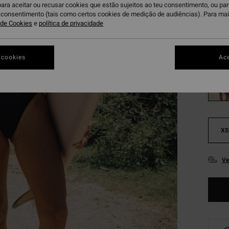
para aceitar ou recusar cookies que estão sujeitos ao teu consentimento, ou pa
Paga 3
u consentimento (tais como certos cookies de medição de audiências). Para ma
a de Cookies
e
política de privacidade
Bl
Cor
 cookies
Ace
XS
Ve