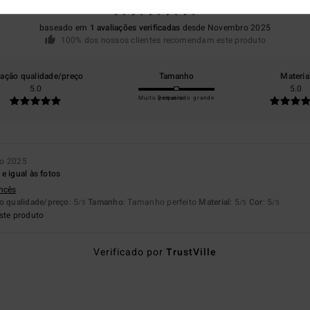
baseado em
1 avaliações verificadas
desde Novembro 2025
100% dos nossos clientes recomendam este produto
lação qualidade/preço
Tamanho
Materia
5.0
5.0
Muito pequeno
Demasiado grande
o 2025
e igual às fotos
ancês
o qualidade/preço
: 5
Tamanho
: Tamanho perfeito
Material
: 5
Cor
: 5
/5
/5
/5
ste produto
Verificado por
TrustVille