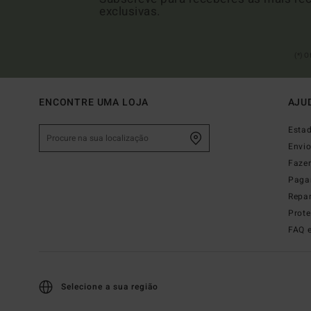
exclusivas.
(*) 
ENCONTRE UMA LOJA
AJU
Esta
Envi
Faze
Paga
Repa
Prot
FAQ 
Selecione a sua região