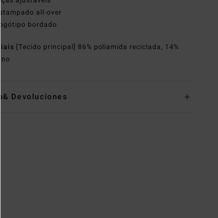
lças ajustáveis
stampado all-over
ogótipo bordado
riais
[Tecido principal] 86% poliamida reciclada, 14%
ano
o& Devoluciones