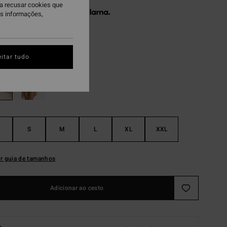
ra recusar cookies que
 x € 28,65 sem juros com a
is informações,
ack Pebble
itar tudo
S
M
L
XL
XXL
r guia de tamanhos
Adicionar ao cesto