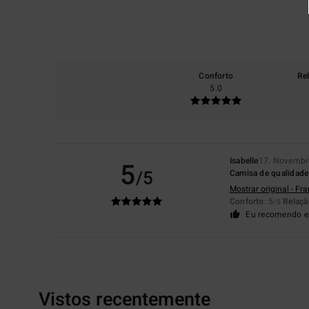
Conforto
Re
5.0
Isabelle
17. Novembr
5
/5
Camisa de qualidade 
Mostrar original - Fr
Conforto
: 5
Relaçã
/5
Eu recomendo e
Vistos recentemente