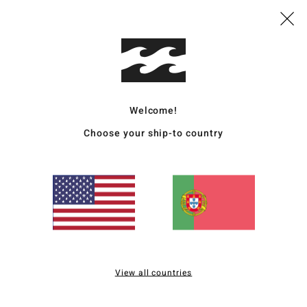
A
E
L
Mate
elast
Welcome!
Choose your ship-to country
Envi
Pontuação média
5.0
View all countries
/5