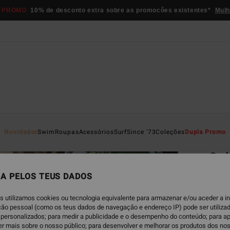
 PROMO
10% de desconto extra sobre as promocôes existentes*
Mulh
Página D
Novidades
Swim
Roupas
Acessórios
Surf
Since '73
Coleções
Dupla Promo
EC
Sol
Fato 
A PELOS TEUS DADOS
5.0
s utilizamos cookies ou tecnologia equivalente para armazenar e/ou aceder a 
ECO-B
ação pessoal (como os teus dados de navegação e endereço IP) pode ser utilizad
€ 8
personalizados; para medir a publicidade e o desempenho do conteúdo; para a
er mais sobre o nosso público; para desenvolver e melhorar os produtos dos no