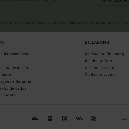
Oferta válida para novos membros - As condições completas são descritas no e-mail de boas-v
DA
BILLABONG
do da encomenda
50 Years of Billabong
o
Billabong Crew
r uma devolução
Cartão presente
mento
Student discount
rações e Garantia
ecção de dados
e contato
Termos