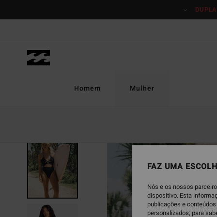
Avançar
DUPLA
para
a
informação
do
produto
Homem
Mulher
FAZ UMA ESCOLH
Nós e os nossos parceiro
dispositivo. Esta inform
publicações e conteúdos 
personalizados; para sab