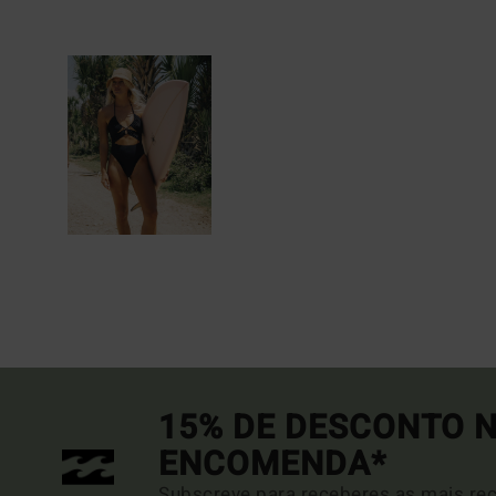
15% DE DESCONTO N
ENCOMENDA*
Subscreve para receberes as mais rec