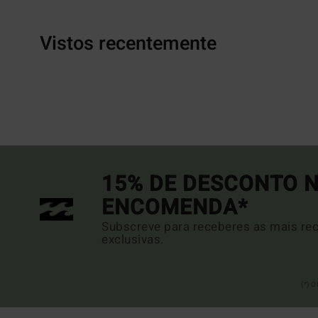
Vistos recentemente
15% DE DESCONTO N
ENCOMENDA*
Subscreve para receberes as mais rec
exclusivas.
(*) 