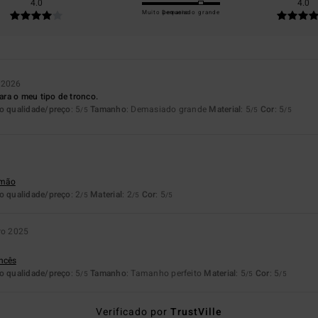
4.0
4.0
Muito pequeno
Demasiado grande
o 2026
ra o meu tipo de tronco.
o qualidade/preço
: 5
Tamanho
: Demasiado grande
Material
: 5
Cor
: 5
/5
/5
/5
emão
o qualidade/preço
: 2
Material
: 2
Cor
: 5
/5
/5
/5
ro 2025
ancês
o qualidade/preço
: 5
Tamanho
: Tamanho perfeito
Material
: 5
Cor
: 5
/5
/5
/5
Verificado por
TrustVille