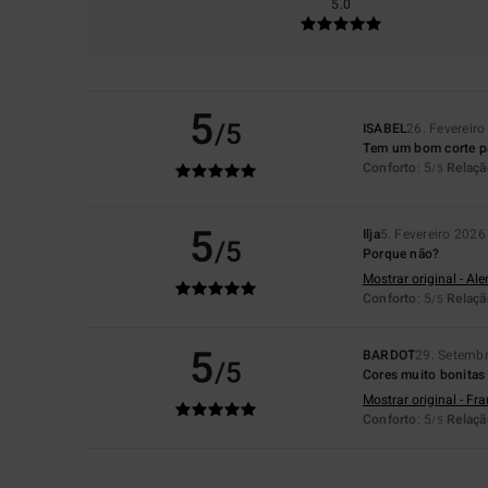
5.0
5
/5
ISABEL
26. Fevereir
Tem um bom corte pa
Conforto
: 5
Relaçã
/5
5
Ilja
5. Fevereiro 2026
/5
Porque não?
Mostrar original - Al
Conforto
: 5
Relaçã
/5
5
BARDOT
29. Setemb
/5
Cores muito bonitas
Mostrar original - Fr
Conforto
: 5
Relaçã
/5