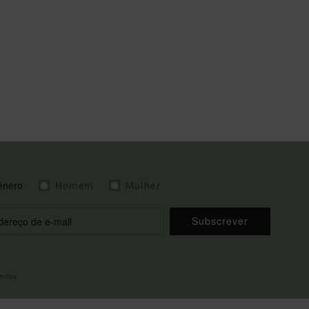
énero
Homem
Mulher
Subscrever
indas