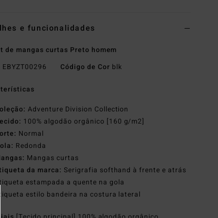
lhes e funcionalidades
rt de mangas curtas Preto homem
o
EBYZT00296
Código de Cor
blk
terísticas
oleção:
Adventure Division Collection
ecido:
100% algodão orgânico [160 g/m2]
orte:
Normal
ola:
Redonda
angas:
Mangas curtas
tiqueta da marca:
Serigrafia softhand à frente e atrás
tiqueta estampada a quente na gola
tiqueta estilo bandeira na costura lateral
riais
[Tecido principal] 100% algodão orgânico