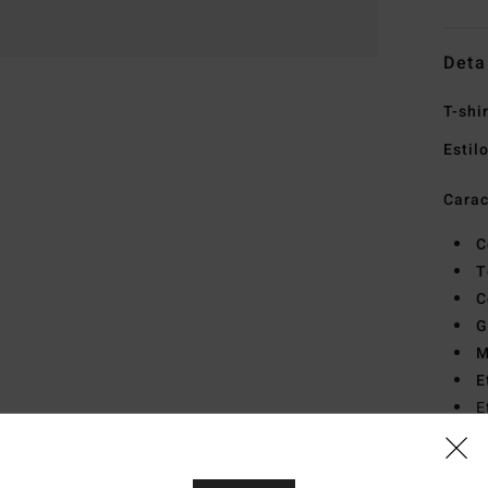
Deta
T-shi
Estil
Carac
C
T
C
G
M
E
E
E
Mate