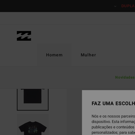
Avançar
DUPLA
para
a
informação
do
produto
Homem
Mulher
Novidades
ESGOTADO
FAZ UMA ESCOLH
Nós e os nossos parceiro
dispositivo. Esta inform
publicações e conteúdos 
personalizados; para sab