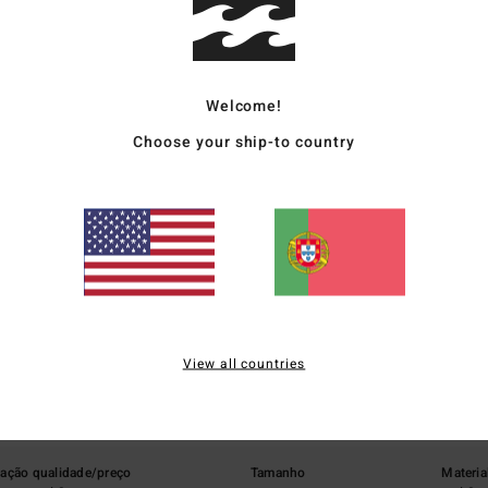
Envi
Welcome!
Choose your ship-to country
Pontuação média
5.0
/5
View all countries
baseado em
3 avaliações verificadas
desde Setembro 2025
0% dos nossos clientes recomendam este produto
lação qualidade/preço
Tamanho
Materia