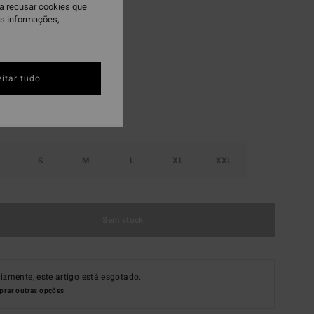
ra recusar cookies que
 PROMO 10%
is informações,
ack
itar tudo
S
M
L
XL
XXL
Sem stock
lizmente, este artigo está esgotado.
rar outras opções