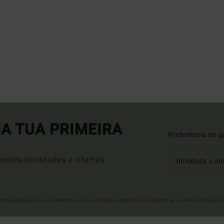
A TUA PRIMEIRA
Preferência de g
entes novidades e ofertas
Oferta válida para novos membros - As condições completas são descritas no e-mail de boas-v