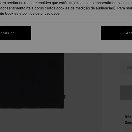
para aceitar ou recusar cookies que estão sujeitos ao teu consentimento, ou pa
DUPLA
u consentimento (tais como certos cookies de medição de audiências). Para ma
a de Cookies
e
política de privacidade
Bl
Cor
 cookies
Ace
XS
Infe
Comp