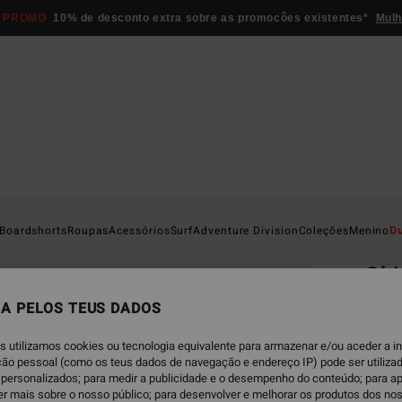
 PROMO
10% de desconto extra sobre as promocôes existentes*
Mulh
Página D
Boardshorts
Roupas
Acessórios
Surf
Adventure Division
Coleções
Menino
D
EC
Shi
T-shi
A PELOS TEUS DADOS
5.0
s utilizamos cookies ou tecnologia equivalente para armazenar e/ou aceder a 
ECO-B
ação pessoal (como os teus dados de navegação e endereço IP) pode ser utilizad
€ 3
personalizados; para medir a publicidade e o desempenho do conteúdo; para a
er mais sobre o nosso público; para desenvolver e melhorar os produtos dos no