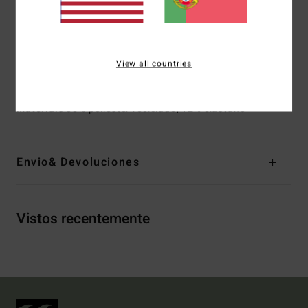
Bolsos:
Bolso traseiro aplicado com aba e fecho de fita
de velcro
Bolsos laterais
Outras características:
Pormenores de construção
View all countries
semilunar
Materiais
88% poliéster reciclado, 12% elastano
Envio& Devoluciones
Vistos recentemente