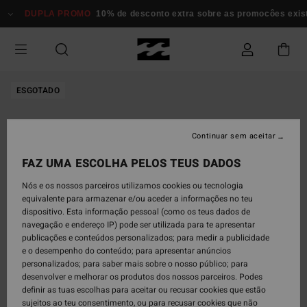
Avançar
DUPLA PROMO
10% de desconto extra sobre as promocôes existen
para
a
informação
do
produto
ESGOTADO
Continuar sem aceitar
FAZ UMA ESCOLHA PELOS TEUS DADOS
Nós e os nossos parceiros utilizamos cookies ou tecnologia
equivalente para armazenar e/ou aceder a informações no teu
dispositivo. Esta informação pessoal (como os teus dados de
navegação e endereço IP) pode ser utilizada para te apresentar
publicações e conteúdos personalizados; para medir a publicidade
e o desempenho do conteúdo; para apresentar anúncios
personalizados; para saber mais sobre o nosso público; para
desenvolver e melhorar os produtos dos nossos parceiros. Podes
definir as tuas escolhas para aceitar ou recusar cookies que estão
sujeitos ao teu consentimento, ou para recusar cookies que não