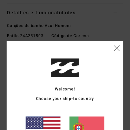
Detalhes e funcionalidades
Calções de banho Azul Homem
Estilo
24A251503
Código de Cor
cna
Características
Tecido:
Recycler elástico em mistura de 88% poliéster
reciclado e 12% elastano
Feito de garrafas de plástico PET recicladas
Coating:
Micro Repel water repellent coating keeps fabric
Welcome!
light and quick drying
Corte:
Core fit para um corte confortável e relaxado
Choose your ship-to country
durante todo o dia
Cintura:
Com laço
Fecho:
Fecho com cordão
Costura exterior:
46,9 cm, comprimento médio