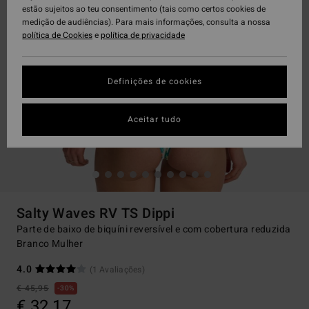
estão sujeitos ao teu consentimento (tais como certos cookies de
medição de audiências). Para mais informações, consulta a nossa
política de Cookies
e
política de privacidade
Definições de cookies
Aceitar tudo
Salty Waves RV TS Dippi
Parte de baixo de biquíni reversível e com cobertura reduzida
Branco Mulher
4.0
(1 Avaliações)
€ 45,95
30%
€ 32,17