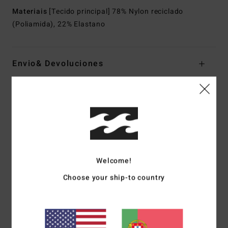
Materiais
[Tecido principal] 78% Nylon reciclado
(Poliamida), 22% Elastano
Envio& Devoluciones
Avaliações dos clientes
Pontuação média
4.0
Welcome!
/5
Choose your ship-to country
baseado em
1 avaliações verificadas
desde Julho 2026
100% dos nossos clientes recomendam este produto