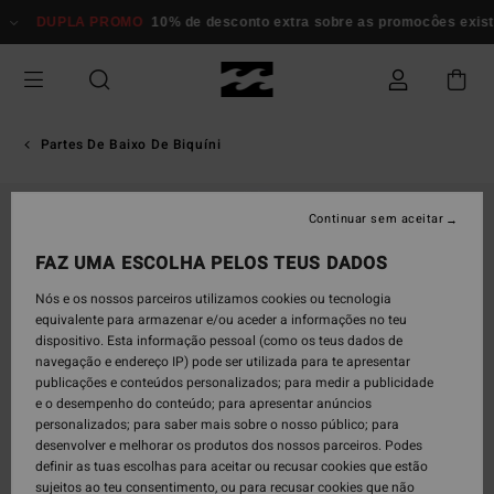
Avançar
DUPLA PROMO
10% de desconto extra sobre as promocôes existent
para
a
informação
do
produto
Partes De Baixo De Biquíni
Continuar sem aceitar
FAZ UMA ESCOLHA PELOS TEUS DADOS
Nós e os nossos parceiros utilizamos cookies ou tecnologia
equivalente para armazenar e/ou aceder a informações no teu
dispositivo. Esta informação pessoal (como os teus dados de
navegação e endereço IP) pode ser utilizada para te apresentar
publicações e conteúdos personalizados; para medir a publicidade
e o desempenho do conteúdo; para apresentar anúncios
personalizados; para saber mais sobre o nosso público; para
desenvolver e melhorar os produtos dos nossos parceiros. Podes
definir as tuas escolhas para aceitar ou recusar cookies que estão
sujeitos ao teu consentimento, ou para recusar cookies que não