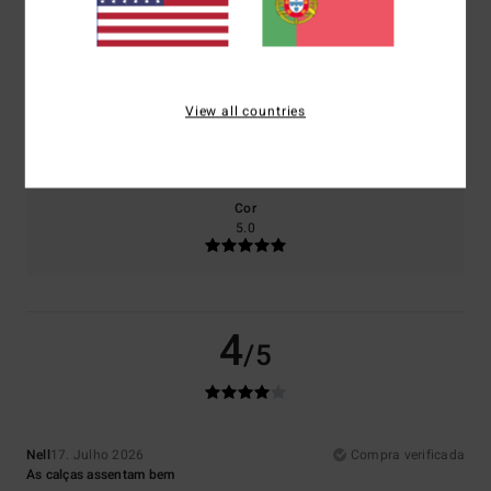
Conforto
Relação qualidade/preço
5.0
5.0
View all countries
Tamanho
Material
5.0
Muito pequeno
Demasiado grande
Cor
5.0
4
/5
Nell
17. Julho 2026
Compra verificada
As calças assentam bem