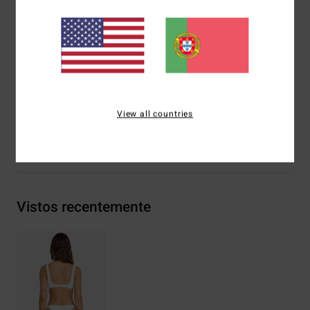
Perna:
Corte cavado alto
Cobertura:
Cobertura média
Etiqueta da marca:
Placa metálica com logótipo atrás, no
centro
Materiais
91% poliéster reciclado, 9% elastano
View all countries
Envio& Devoluciones
Vistos recentemente