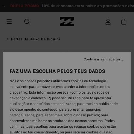
Avançar
DUPLA PROMO
10% de desconto extra sobre as promocôes existen
para
a
informação
do
produto
Partes De Baixo De Biquíni
Continuar sem aceitar
FAZ UMA ESCOLHA PELOS TEUS DADOS
Nós e os nossos parceiros utilizamos cookies ou tecnologia
equivalente para armazenar e/ou aceder a informações no teu
dispositivo. Esta informação pessoal (como os teus dados de
navegação e endereço IP) pode ser utilizada para te apresentar
publicações e conteúdos personalizados; para medir a publicidade
e o desempenho do conteúdo; para apresentar anúncios
personalizados; para saber mais sobre o nosso público; para
desenvolver e melhorar os produtos dos nossos parceiros. Podes
definir as tuas escolhas para aceitar ou recusar cookies que estão
sujeitos ao teu consentimento, ou para recusar cookies que não