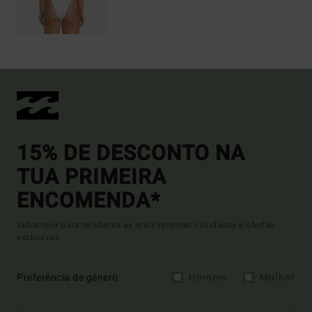
15% DE DESCONTO NA
TUA PRIMEIRA
ENCOMENDA*
Subscreve para receberes as mais recentes novidades e ofertas
exclusivas.
Preferência de género
Homem
Mulher