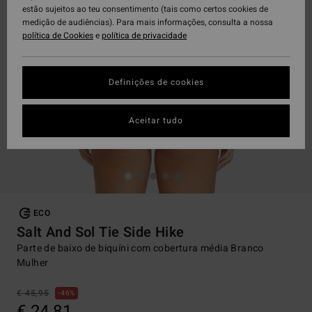
estão sujeitos ao teu consentimento (tais como certos cookies de
medição de audiências). Para mais informações, consulta a nossa
política de Cookies
e
política de privacidade
Definições de cookies
Aceitar tudo
ECO
Salt And Sol Tie Side Hike
Parte de baixo de biquíni com cobertura média Branco
Mulher
€ 45,95
46%
€ 24,81