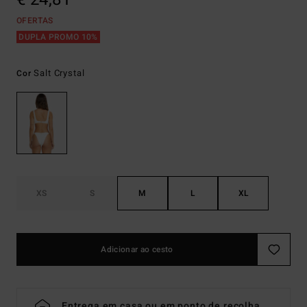
OFERTAS
DUPLA PROMO 10%
Salt Crystal
Cor
XS
S
M
L
XL
Adicionar ao cesto
Entrega em casa ou em ponto de recolha