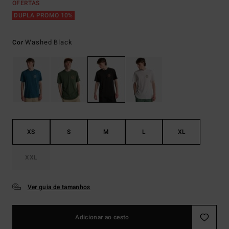
OFERTAS
DUPLA PROMO 10%
Washed Black
Cor
XS
S
M
L
XL
XXL
Ver guia de tamanhos
Adicionar ao cesto