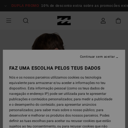
Avançar
DUPLA PROMO
10% de desconto extra sobre as promocôes exi
para
a
informação
do
produto
Continuar sem aceitar
FAZ UMA ESCOLHA PELOS TEUS DADOS
Nós e os nossos parceiros utilizamos cookies ou tecnologia
equivalente para armazenar e/ou aceder a informações no teu
dispositivo. Esta informação pessoal (como os teus dados de
navegação e endereço IP) pode ser utilizada para te apresentar
publicações e conteúdos personalizados; para medir a publicidade
e o desempenho do conteúdo; para apresentar anúncios
personalizados; para saber mais sobre o nosso público; para
desenvolver e melhorar os produtos dos nossos parceiros. Podes
definir as tuas escolhas para aceitar ou recusar cookies que estão
sujeitos ao teu consentimento, ou para recusar cookies que não