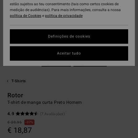
estão sujeitos ao teu consentimento (tais como certos cookies de
medição de audiências). Para mais informações, consulta a nossa
política de Cookies
e
política de privacidade
Definições de cookies
Aceitar tudo
T-Shirts
Rotor
T-shirt de manga curta Preto Homem
4.9
(7 Avaliações)
€ 29,95
37%
€ 18,87