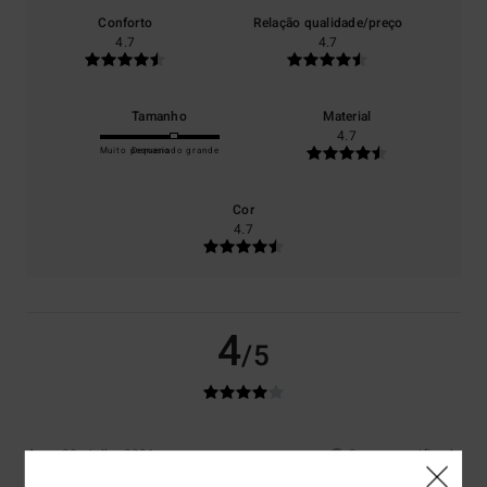
Conforto
Relação qualidade/preço
4.7
4.7
Tamanho
Material
4.7
Muito pequeno
Demasiado grande
Cor
4.7
4
/5
Jesus
30. Julho 2026
Compra verificada
N/A