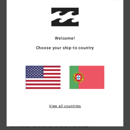
Mostrar original - Castelhano
Conforto
: 4
Relação qualidade/preço
: 4
Tamanho
: Tamanho perfeito
/5
/5
Material
: 4
Cor
: 4
/5
/5
5
/5
Welcome!
Choose your ship-to country
Altair
16. Julho 2026
Compra verificada
Preciso
Conforto
: 5
Relação qualidade/preço
: 5
Material
: 5
Cor
: 5
/5
/5
/5
/5
Eu recomendo este produto
5
/5
View all countries
ALEXANDRE
13. Julho 2026
Compra verificada
T-shirt branca, muito bonita, na frente e nas costas