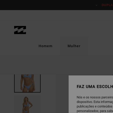
Avançar
DUPLA
para
a
informação
do
produto
Homem
Mulher
NOVO PRODUTO
FAZ UMA ESCOLH
Nós e os nossos parceiro
dispositivo. Esta inform
publicações e conteúdos 
personalizados; para sab