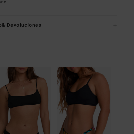
ano
o& Devoluciones