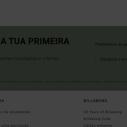
A TUA PRIMEIRA
Preferência de g
entes novidades e ofertas
Oferta válida para novos membros - As condições completas são descritas no e-mail de boas-v
DA
BILLABONG
do da encomenda
50 Years of Billabong
o
Billabong Crew
r uma devolução
Cartão presente