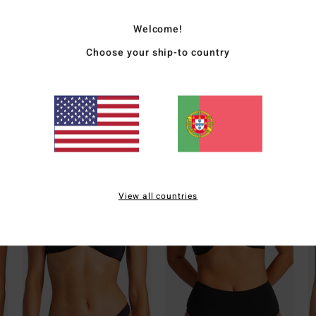
Elast
Welcome!
Choose your ship-to country
Envi
Whats the Coverage
View all countries