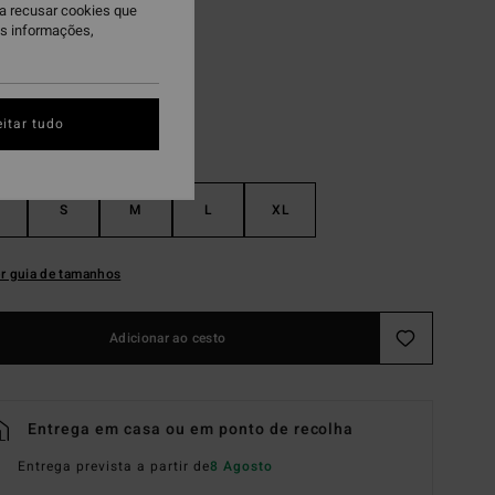
ra recusar cookies que
ue Bell
is informações,
itar tudo
S
M
L
XL
r guia de tamanhos
Adicionar ao cesto
Entrega em casa ou em ponto de recolha
Entrega prevista a partir de
8 Agosto