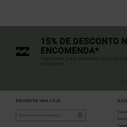
15% DE DESCONTO N
ENCOMENDA*
Subscreve para receberes as mais rec
exclusivas.
(*) 
ENCONTRE UMA LOJA
AJU
Esta
Envi
Faze