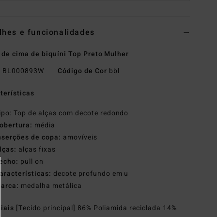
lhes e funcionalidades
 de cima de biquíni Top Preto Mulher
o
BL000893W
Código de Cor
bbl
terísticas
ipo: Top de alças com decote redondo
obertura:
média
nserções de copa:
amovíveis
lças:
alças fixas
echo:
pull on
aracterísticas:
decote profundo em u
arca:
medalha metálica
riais
[Tecido principal] 86% Poliamida reciclada 14%