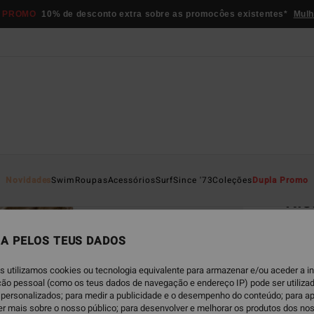
 PROMO
10% de desconto extra sobre as promocôes existentes*
Mulh
Página D
Novidades
Swim
Roupas
Acessórios
Surf
Since '73
Coleções
Dupla Promo
Ris
Parte 
A PELOS TEUS DADOS
€ 4
s utilizamos cookies ou tecnologia equivalente para armazenar e/ou aceder a 
ação pessoal (como os teus dados de navegação e endereço IP) pode ser utilizad
Paga 3
personalizados; para medir a publicidade e o desempenho do conteúdo; para a
er mais sobre o nosso público; para desenvolver e melhorar os produtos dos no