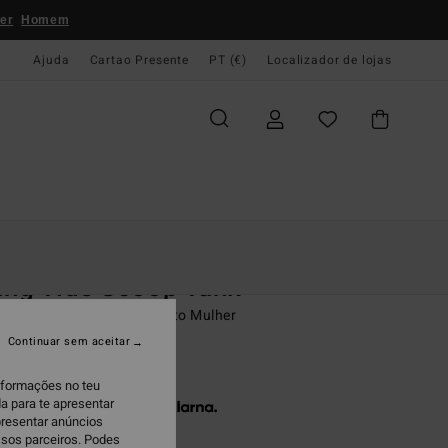
er
Homem
Ajuda
Cartao Presente
PT (€)
Localizador de lojas
e Início
Mulher
Swim
Tops De Biquíni
ing Tide Scoop Tank
de cima de biquíni Top Preto Mulher
Continuar sem aceitar
5,95
informações no teu
a para te apresentar
 x € 15,32 sem juros com a
presentar anúncios
ssos parceiros. Podes