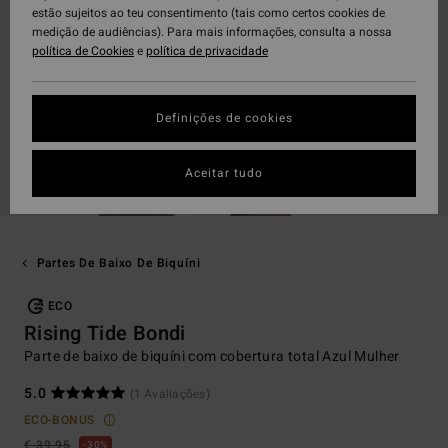
estão sujeitos ao teu consentimento (tais como certos cookies de
medição de audiências). Para mais informações, consulta a nossa
política de Cookies
e
política de privacidade
Definições de cookies
Aceitar tudo
Partes De Baixo De Biquíni
ECO
Rising Tide Bondi
Parte de baixo de biquíni com cobertura total Azul Mulher
5.0
(1 Avaliações)
ECO-BONUS
€ 39,95
30%