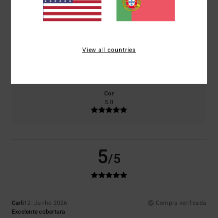
Conforto
Relação qualidade/preço
5.0
4.0
View all countries
Tamanho
Material
4.0
Muito pequeno
Demasiado grande
Cor
5.0
5
/5
Carli
12. Junho 2026
Compra verificada
Excelente cobertura