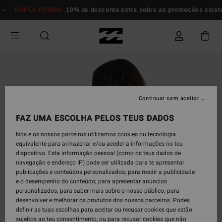
Avançar
DUPLA PROMO
10% de desconto extra sobre as promocôes exi
para
a
informação
do
produto
Continuar sem aceitar
FAZ UMA ESCOLHA PELOS TEUS DADOS
Nós e os nossos parceiros utilizamos cookies ou tecnologia
equivalente para armazenar e/ou aceder a informações no teu
dispositivo. Esta informação pessoal (como os teus dados de
navegação e endereço IP) pode ser utilizada para te apresentar
publicações e conteúdos personalizados; para medir a publicidade
e o desempenho do conteúdo; para apresentar anúncios
personalizados; para saber mais sobre o nosso público; para
desenvolver e melhorar os produtos dos nossos parceiros. Podes
definir as tuas escolhas para aceitar ou recusar cookies que estão
sujeitos ao teu consentimento, ou para recusar cookies que não