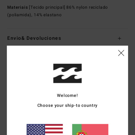
Materiais
[Tecido principal] 86% nylon reciclado
(poliamida), 14% elastano
Envio& Devoluciones
Avaliações dos clientes
Pontuação média
5.0
Welcome!
/5
Choose your ship-to country
baseado em
1 avaliações verificadas
desde Junho 2026
100% dos nossos clientes recomendam este produto