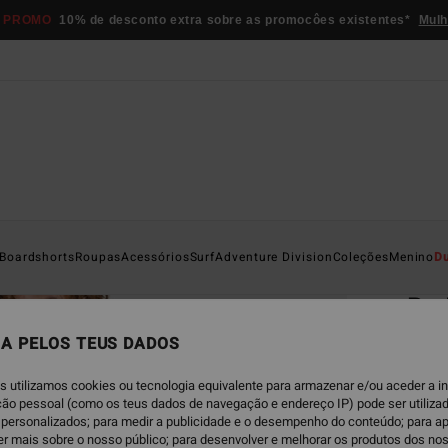
 PROMO
10% de desconto extra sobre as promocôes existentes*
Mulh
Página D
Boardshorts
Roupas
Acessórios
Surf
Adventure Division
Coleções
Menino
D
EC
Re 
Licra
A PELOS TEUS DADOS
ECO-B
s utilizamos cookies ou tecnologia equivalente para armazenar e/ou aceder a 
€ 3
ação pessoal (como os teus dados de navegação e endereço IP) pode ser utilizad
personalizados; para medir a publicidade e o desempenho do conteúdo; para a
er mais sobre o nosso público; para desenvolver e melhorar os produtos dos no