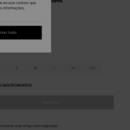
 x € 11,98 sem juros com a
ra recusar cookies que
is informações,
ack
itar tudo
S
M
L
XL
XXL
r guia de tamanhos
Sem stock
lizmente, este artigo está esgotado.