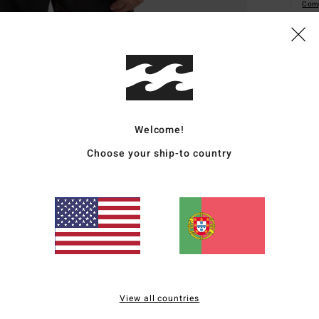
Comp
Deta
Licra
Estil
Welcome!
Choose your ship-to country
Carac
E
T
C
P
D
(
htt
BB
View all countries
EPI_