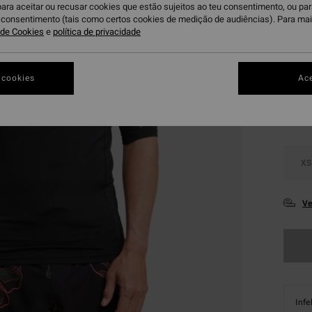
Paga 3
para aceitar ou recusar cookies que estão sujeitos ao teu consentimento, ou pa
u consentimento (tais como certos cookies de medição de audiências). Para ma
a de Cookies
e
política de privacidade
Bl
Cor
 cookies
Ace
XS
Ve
Infe