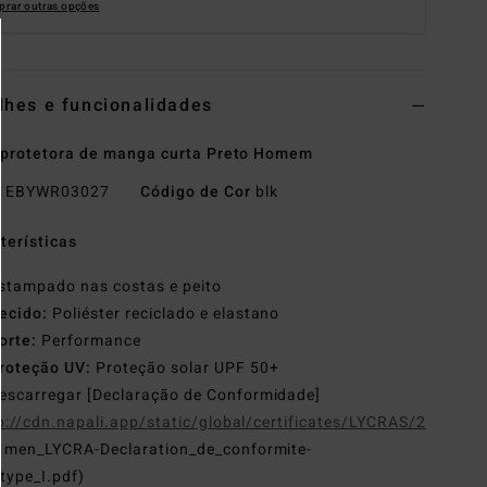
rar outras opções
lhes e funcionalidades
 protetora de manga curta Preto Homem
o
EBYWR03027
Código de Cor
blk
terísticas
stampado nas costas e peito
ecido:
Poliéster reciclado e elastano
orte:
Performance
roteção UV:
Proteção solar UPF 50+
escarregar [Declaração de Conformidade]
p://cdn.napali.app/static/global/certificates/LYCRAS/261-
G
men_LYCRA-Declaration_de_conformite-
type_I.pdf)