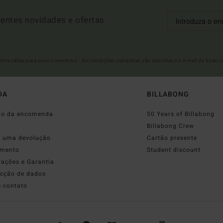
entes novidades e ofertas
Oferta válida para novos membros - As condições completas são descritas no e-mail de boas-v
DA
BILLABONG
do da encomenda
50 Years of Billabong
o
Billabong Crew
r uma devolução
Cartão presente
mento
Student discount
rações e Garantia
ecção de dados
e contato