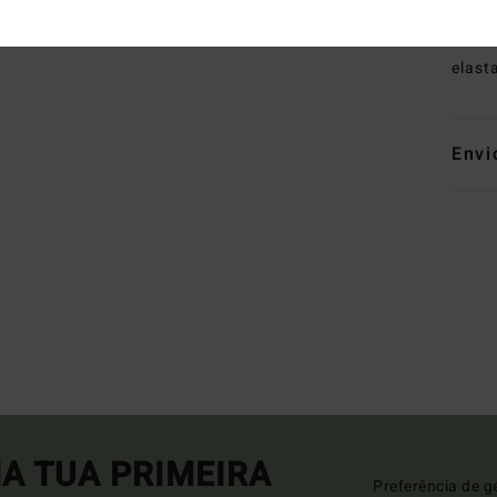
Mate
elast
Envi
A TUA PRIMEIRA
Preferência de g