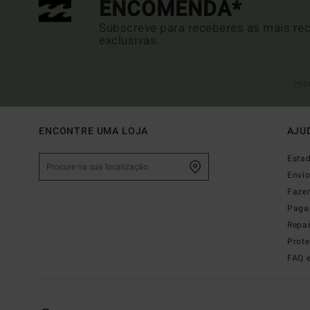
ENCOMENDA*
Subscreve para receberes as mais rec
exclusivas.
(*) 
ENCONTRE UMA LOJA
AJU
Esta
Envi
Faze
Paga
Repa
Prot
FAQ 