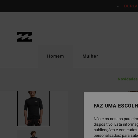
Avançar
DUPLA
para
a
informação
do
produto
Homem
Mulher
Novidades
ESGOTADO
FAZ UMA ESCOLH
Nós e os nossos parceiro
dispositivo. Esta inform
publicações e conteúdos 
personalizados; para sab