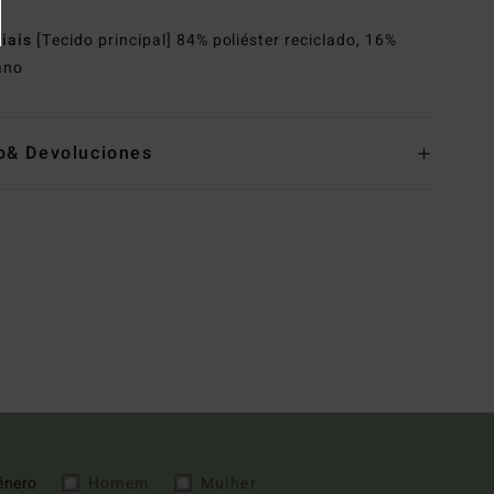
riais
[Tecido principal] 84% poliéster reciclado, 16%
ano
o& Devoluciones
énero
Homem
Mulher