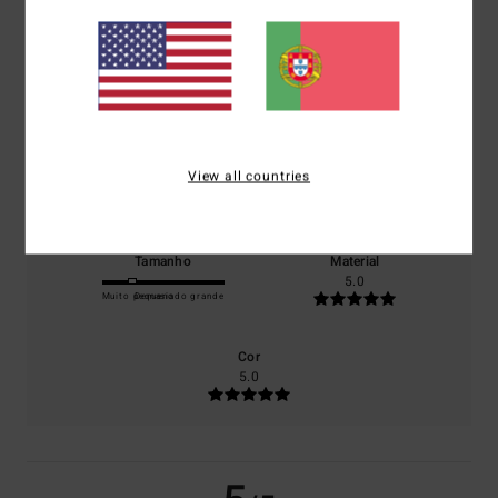
5.0
/5
baseado em
1 avaliações verificadas
desde Junho 2026
0% dos nossos clientes recomendam este produto
Conforto
Relação qualidade/preço
View all countries
5.0
3.0
Tamanho
Material
5.0
Muito pequeno
Demasiado grande
Cor
5.0