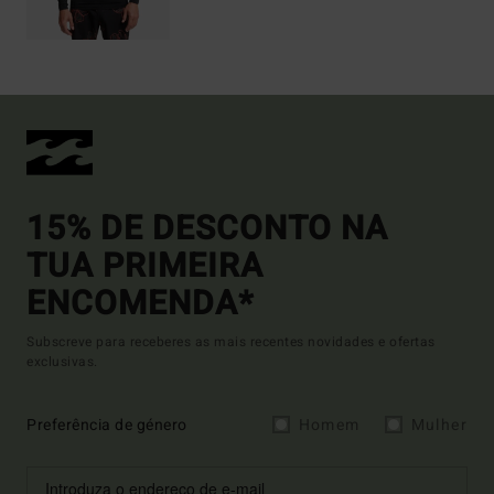
15% DE DESCONTO NA
TUA PRIMEIRA
ENCOMENDA*
Subscreve para receberes as mais recentes novidades e ofertas
exclusivas.
Preferência de género
Homem
Mulher