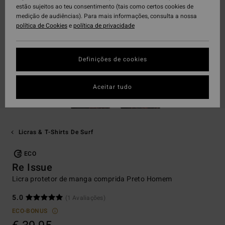
estão sujeitos ao teu consentimento (tais como certos cookies de
medição de audiências). Para mais informações, consulta a nossa
política de Cookies
e
política de privacidade
Definições de cookies
Aceitar tudo
Licras & T-Shirts De Surf
ECO
Re Issue
Licra protetor de manga comprida Preto Homem
5.0
(1 Avaliações)
ECO-BONUS