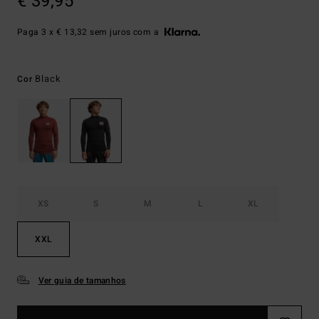
€ 39,95
Paga 3 x € 13,32 sem juros com a
Black
Cor
XS
S
M
L
XL
XXL
Ver guia de tamanhos