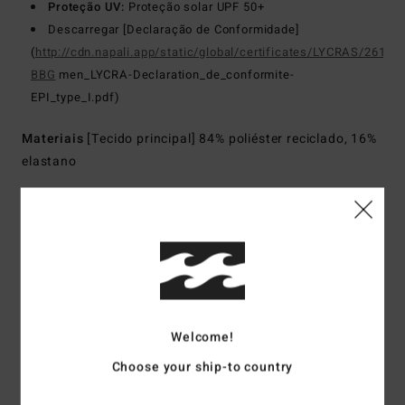
Proteção UV:
Proteção solar UPF 50+
Descarregar [Declaração de Conformidade]
(
http://cdn.napali.app/static/global/certificates/LYCRAS/261-
BBG
men_LYCRA-Declaration_de_conformite-
EPI_type_I.pdf)
Materiais
[Tecido principal] 84% poliéster reciclado, 16%
elastano
Envio& Devoluciones
Avaliações dos clientes
Welcome!
Choose your ship-to country
Pontuação média