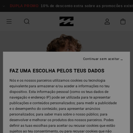
Avançar
DUPLA PROMO
10% de desconto extra sobre as promocôes existent
para
a
informação
do
produto
Continuar sem aceitar
FAZ UMA ESCOLHA PELOS TEUS DADOS
Nós e os nossos parceiros utilizamos cookies ou tecnologia
equivalente para armazenar e/ou aceder a informações no teu
dispositivo. Esta informação pessoal (como os teus dados de
navegação e endereço IP) pode ser utilizada para te apresentar
publicações e conteúdos personalizados; para medir a publicidade
e o desempenho do conteúdo; para apresentar anúncios
personalizados; para saber mais sobre o nosso público; para
desenvolver e melhorar os produtos dos nossos parceiros. Podes
definir as tuas escolhas para aceitar ou recusar cookies que estão
sujeitos ao teu consentimento, ou para recusar cookies que não