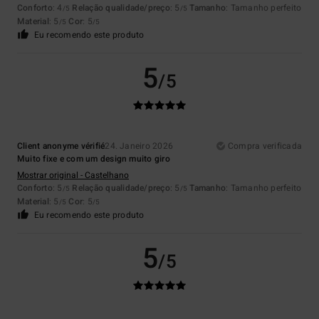
Conforto
: 4
Relação qualidade/preço
: 5
Tamanho
: Tamanho perfeito
/5
/5
Material
: 5
Cor
: 5
/5
/5
Eu recomendo este produto
5
/5
Client anonyme vérifié
24. Janeiro 2026
Compra verificada
Muito fixe e com um design muito giro
Mostrar original - Castelhano
Conforto
: 5
Relação qualidade/preço
: 5
Tamanho
: Tamanho perfeito
/5
/5
Material
: 5
Cor
: 5
/5
/5
Eu recomendo este produto
5
/5