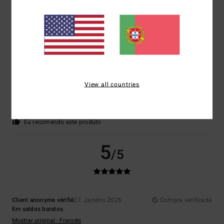
5
/5
David
22. Fevereiro 2026
Compra verificada
Qualidade
View all countries
Mostrar original - Inglês
Conforto
: 5
Relação qualidade/preço
: 5
Tamanho
: Tamanho perfeito
/5
/5
Material
: 5
Cor
: 5
/5
/5
Eu recomendo este produto
5
/5
Client anonyme vérifié
27. Janeiro 2026
Compra verificada
Em saldos baratos
Mostrar original - Francês