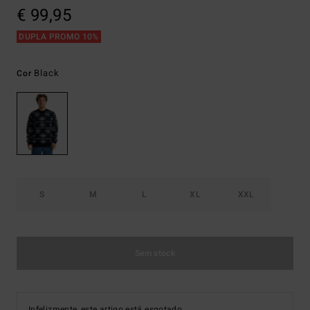
€ 99,95
DUPLA PROMO 10%
Black
Cor
S
M
L
XL
XXL
Sem stock
Infelizmente, este artigo está esgotado.