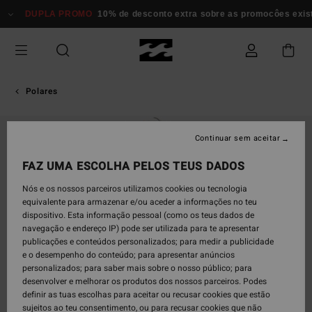
Avançar
DUPLA PROMO
10% de desconto extra sobre as promocôes existente
para
a
informação
do
produto
Polares
ESGOTADO
Continuar sem aceitar
FAZ UMA ESCOLHA PELOS TEUS DADOS
Nós e os nossos parceiros utilizamos cookies ou tecnologia
equivalente para armazenar e/ou aceder a informações no teu
dispositivo. Esta informação pessoal (como os teus dados de
navegação e endereço IP) pode ser utilizada para te apresentar
publicações e conteúdos personalizados; para medir a publicidade
e o desempenho do conteúdo; para apresentar anúncios
personalizados; para saber mais sobre o nosso público; para
desenvolver e melhorar os produtos dos nossos parceiros. Podes
definir as tuas escolhas para aceitar ou recusar cookies que estão
sujeitos ao teu consentimento, ou para recusar cookies que não