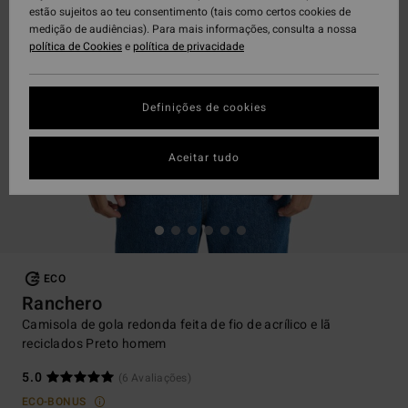
estão sujeitos ao teu consentimento (tais como certos cookies de
medição de audiências). Para mais informações, consulta a nossa
política de Cookies
e
política de privacidade
Definições de cookies
Aceitar tudo
ECO
Ranchero
Camisola de gola redonda feita de fio de acrílico e lã
reciclados Preto homem
5.0
(6 Avaliações)
ECO-BONUS