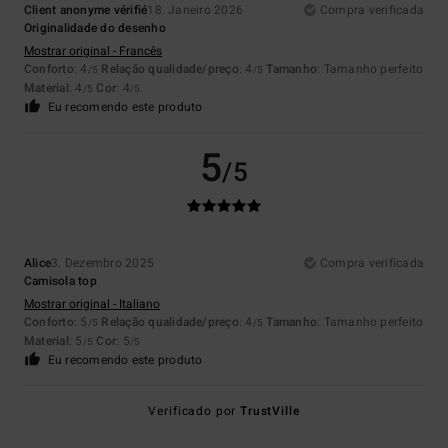
Client anonyme vérifié
18. Janeiro 2026
Compra verificada
Originalidade do desenho
Mostrar original - Francês
Conforto
: 4
Relação qualidade/preço
: 4
Tamanho
: Tamanho perfeito
/5
/5
Material
: 4
Cor
: 4
/5
/5
Eu recomendo este produto
5
/5
Alice
3. Dezembro 2025
Compra verificada
Camisola top
Mostrar original - Italiano
Conforto
: 5
Relação qualidade/preço
: 4
Tamanho
: Tamanho perfeito
/5
/5
Material
: 5
Cor
: 5
/5
/5
Eu recomendo este produto
Verificado por
TrustVille