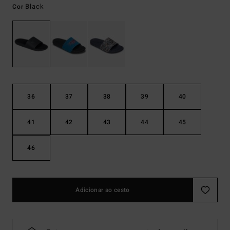
Black
Cor
36
37
38
39
40
41
42
43
44
45
46
Adicionar ao cesto