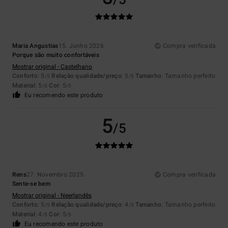
/5
Maria Angustias
15. Junho 2026
Compra verificada
Porque são muito confortáveis
Mostrar original - Castelhano
Conforto
: 5
Relação qualidade/preço
: 5
Tamanho
: Tamanho perfeito
/5
/5
Material
: 5
Cor
: 5
/5
/5
Eu recomendo este produto
5
/5
Rens
27. Novembro 2025
Compra verificada
Sente-se bem
Mostrar original - Neerlandês
Conforto
: 5
Relação qualidade/preço
: 4
Tamanho
: Tamanho perfeito
/5
/5
Material
: 4
Cor
: 5
/5
/5
Eu recomendo este produto