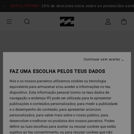
Avançar
DUPLA PROMO
10% de desconto extra sobre as promocôes existent
para
a
informação
do
produto
Continuar sem aceitar
FAZ UMA ESCOLHA PELOS TEUS DADOS
Nós e os nossos parceiros utilizamos cookies ou tecnologia
equivalente para armazenar e/ou aceder a informações no teu
dispositivo. Esta informação pessoal (como os teus dados de
navegação e endereço IP) pode ser utilizada para te apresentar
publicações e conteúdos personalizados; para medir a publicidade
e o desempenho do conteúdo; para apresentar anúncios
personalizados; para saber mais sobre o nosso público; para
desenvolver e melhorar os produtos dos nossos parceiros. Podes
definir as tuas escolhas para aceitar ou recusar cookies que estão
sujeitos ao teu consentimento, ou para recusar cookies que não