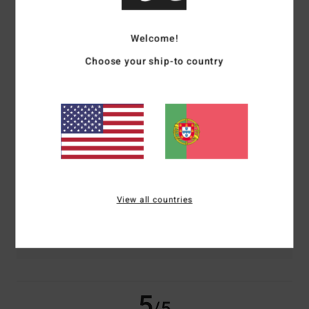
/5
Welcome!
baseado em
2 avaliações verificadas
desde Novembro 2025
Choose your ship-to country
100% dos nossos clientes recomendam este produto
Conforto
Relação qualidade/preço
5.0
4.5
Tamanho
Material
4.5
Muito pequeno
Demasiado grande
View all countries
Cor
5.0
5