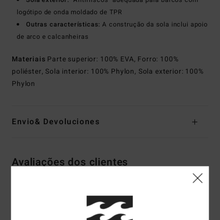
logótipo de onda moldado de TPR
Outras características:
A construção da sola inclui apoio
de arco e calcanheiras
Materiais
Parte superior: 100% EVA, Forro: 100%
poliéster, Sola interior: 100% Phylon, Sola exterior: 100%
Phylon
Envio& Devoluciones
Avaliações dos clientes
Pontuação média
5.0