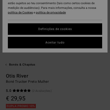
estão sujeitos ao teu consentimento (tais como certos cookies de
medição de audiências). Para mais informações, consulta a nossa
política de Cookies
e
política de privacidade
Definições de cookies
Aceitar tudo
Bonés & Chapéus
Otis River
Boné Trucker Preto Mulher
5.0
(2 Avaliações)
€ 29,95
DUPLA PROMO 10%