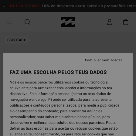
Avançar
DUPLA PROMO
10% de desconto extra sobre as promocôes existent
para
a
informação
do
produto
ESGOTADO
Continuar sem aceitar
FAZ UMA ESCOLHA PELOS TEUS DADOS
Nós e os nossos parceiros utilizamos cookies ou tecnologia
equivalente para armazenar e/ou aceder a informações no teu
dispositivo. Esta informação pessoal (como os teus dados de
navegação e endereço IP) pode ser utilizada para te apresentar
publicações e conteúdos personalizados; para medir a publicidade
e o desempenho do conteúdo; para apresentar anúncios
personalizados; para saber mais sobre o nosso público; para
desenvolver e melhorar os produtos dos nossos parceiros. Podes
definir as tuas escolhas para aceitar ou recusar cookies que estão
sujeitos ao teu consentimento, ou para recusar cookies que não