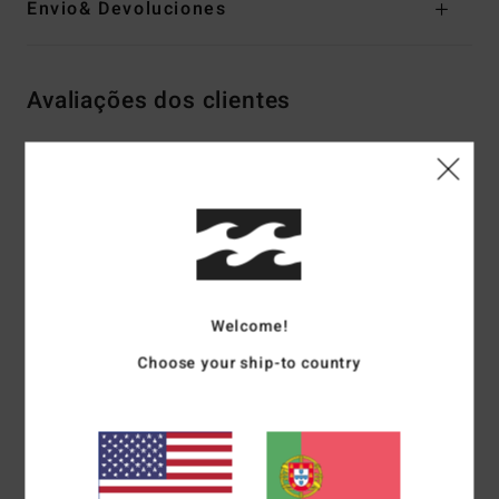
Envio& Devoluciones
Avaliações dos clientes
Pontuação média
5.0
/5
baseado em
2 avaliações verificadas
desde Março 2026
Welcome!
100% dos nossos clientes recomendam este produto
Choose your ship-to country
Conforto
Relação qualidade/preço
5.0
4.0
Tamanho
Material