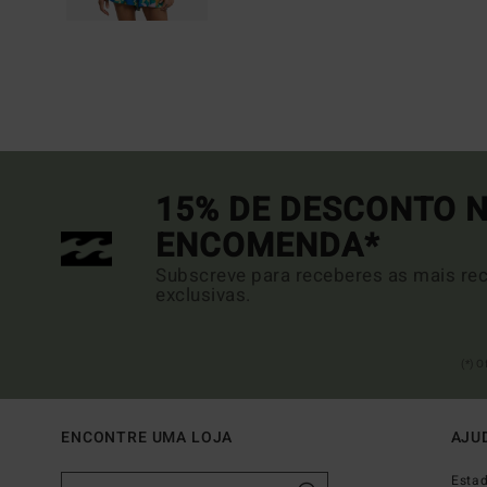
15% DE DESCONTO N
ENCOMENDA*
Subscreve para receberes as mais rec
exclusivas.
(*) 
ENCONTRE UMA LOJA
AJU
Esta