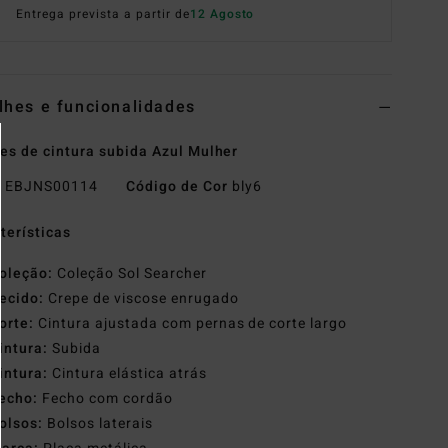
Entrega prevista a partir de
12 Agosto
lhes e funcionalidades
es de cintura subida Azul Mulher
o
EBJNS00114
Código de Cor
bly6
terísticas
oleção:
Coleção Sol Searcher
ecido:
Crepe de viscose enrugado
orte:
Cintura ajustada com pernas de corte largo
intura:
Subida
intura:
Cintura elástica atrás
echo:
Fecho com cordão
olsos:
Bolsos laterais