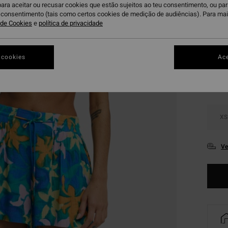
para aceitar ou recusar cookies que estão sujeitos ao teu consentimento, ou pa
DUPLA
u consentimento (tais como certos cookies de medição de audiências). Para ma
a de Cookies
e
política de privacidade
Ag
Cor
 cookies
Ace
XS
Ve