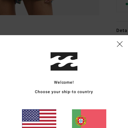
Deta
Calçõ
Estil
Carac
C
Welcome!
T
Choose your ship-to country
C
C
C
F
B