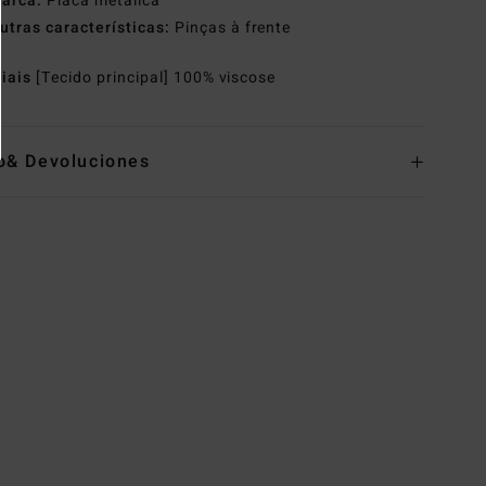
arca:
Placa metálica
utras características:
Pinças à frente
riais
[Tecido principal] 100% viscose
o& Devoluciones