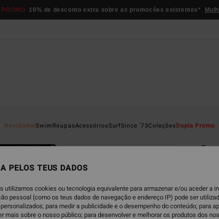
 PROMO
10% de desconto extra sobre as promocôes existentes*
Mulh
Página D
Novidades
Swim
Roupas
Acessórios
Surf
Since '73
Coleções
Dupla Promo
EC
On 
Calçõ
A PELOS TEUS DADOS
€ 45,
s utilizamos cookies ou tecnologia equivalente para armazenar e/ou aceder a 
€ 2
ação pessoal (como os teus dados de navegação e endereço IP) pode ser utilizad
personalizados; para medir a publicidade e o desempenho do conteúdo; para a
OFERT
er mais sobre o nosso público; para desenvolver e melhorar os produtos dos no