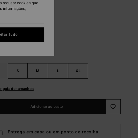
ra recusar cookies que
 PROMO 10%
is informações,
ua Flores
itar tudo
S
M
L
XL
r guia de tamanhos
Adicionar ao cesto
Entrega em casa ou em ponto de recolha