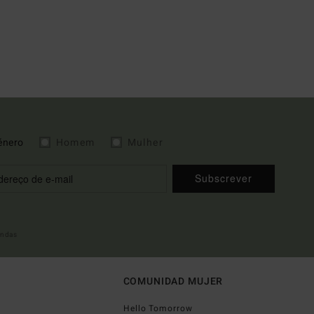
énero
Homem
Mulher
Subscrever
indas
COMUNIDAD MUJER
Hello Tomorrow