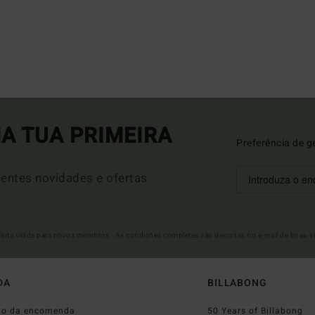
A TUA PRIMEIRA
Preferência de g
entes novidades e ofertas
Oferta válida para novos membros - As condições completas são descritas no e-mail de boas-v
DA
BILLABONG
do da encomenda
50 Years of Billabong