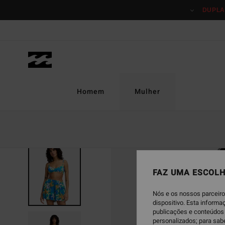
Avançar
DUPLA
para
a
informação
do
produto
Homem
Mulher
FAZ UMA ESCOLH
Nós e os nossos parceiro
dispositivo. Esta inform
publicações e conteúdos 
personalizados; para sab