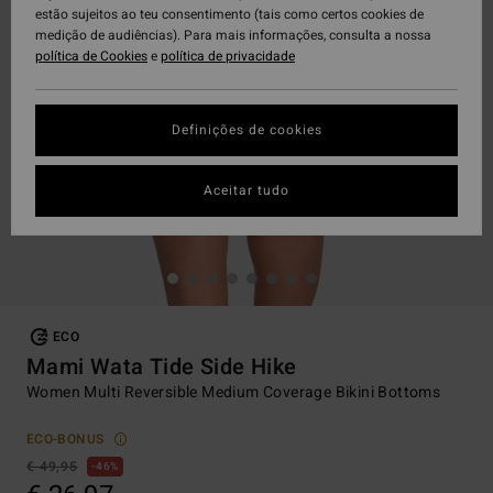
estão sujeitos ao teu consentimento (tais como certos cookies de
medição de audiências). Para mais informações, consulta a nossa
política de Cookies
e
política de privacidade
Definições de cookies
Aceitar tudo
ECO
Mami Wata Tide Side Hike
Women Multi Reversible Medium Coverage Bikini Bottoms
ECO-BONUS
€ 49,95
46%