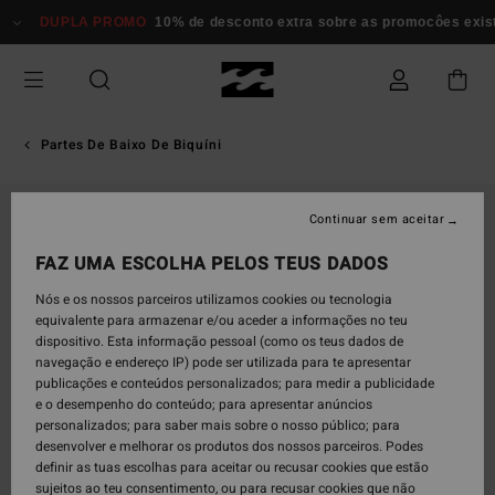
Avançar
DUPLA PROMO
10% de desconto extra sobre as promocôes existe
para
a
informação
do
produto
Partes De Baixo De Biquíni
Continuar sem aceitar
FAZ UMA ESCOLHA PELOS TEUS DADOS
Nós e os nossos parceiros utilizamos cookies ou tecnologia
equivalente para armazenar e/ou aceder a informações no teu
dispositivo. Esta informação pessoal (como os teus dados de
navegação e endereço IP) pode ser utilizada para te apresentar
publicações e conteúdos personalizados; para medir a publicidade
e o desempenho do conteúdo; para apresentar anúncios
personalizados; para saber mais sobre o nosso público; para
desenvolver e melhorar os produtos dos nossos parceiros. Podes
definir as tuas escolhas para aceitar ou recusar cookies que estão
sujeitos ao teu consentimento, ou para recusar cookies que não