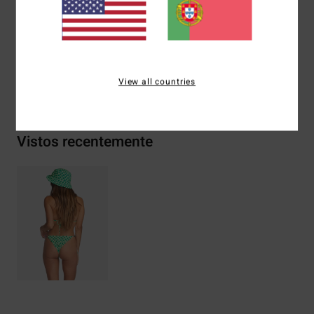
Materiais
78% Recycled Nylon 22% Elastane
View all countries
Envio& Devoluciones
Vistos recentemente