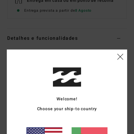
Entrega em casa ou em ponto de recolha
Entrega prevista a partir de
8 Agosto
Detalhes e funcionalidades
Women Multi Reversible Medium Coverage Bikini
Bottoms
Estilo
24O232429
Código de Cor
mul
Características
Fabric:
Recycled stretch peach
Welcome!
Coverage:
Skimpy bum coverage
Choose your ship-to country
Rise:
High Leg
Tie side
Print:
All-over
Branding:
Embroidered logo