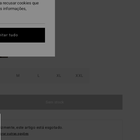
ra recusar cookies que
 PROMO 10%
is informações,
tone
itar tudo
M
L
XL
XXL
Sem stock
lizmente, este artigo está esgotado.
rar outras opções