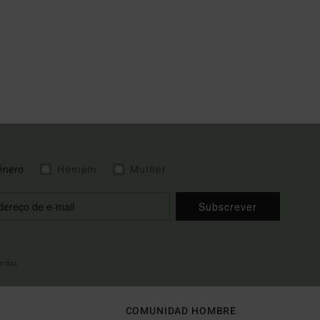
énero
Homem
Mulher
Subscrever
indas
COMUNIDAD HOMBRE