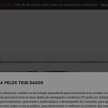
 PROMO
10% de desconto extra sobre as promocôes existentes*
Mulh
Página D
Boardshorts
Roupas
Acessórios
Surf
Adventure Division
Coleções
Menino
D
EC
Mam
La
A PELOS TEUS DADOS
Calçõ
s utilizamos cookies ou tecnologia equivalente para armazenar e/ou aceder a 
ação pessoal (como os teus dados de navegação e endereço IP) pode ser utilizad
ECO-B
personalizados; para medir a publicidade e o desempenho do conteúdo; para a
€ 5
er mais sobre o nosso público; para desenvolver e melhorar os produtos dos no