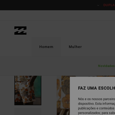
Avançar
DUPLA
para
a
informação
do
produto
Homem
Mulher
Novidades
ESGOTADO
FAZ UMA ESCOLH
Nós e os nossos parceiro
dispositivo. Esta inform
publicações e conteúdos 
personalizados; para sab