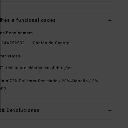
lhes e funcionalidades
ões Bege homem
o
24A252502
Código de Cor
stn
terísticas
7", tecido pro elástico em 4 direções
riais
72% Poliéster Reciclado / 20% Algodão / 8%
ano
o& Devoluciones