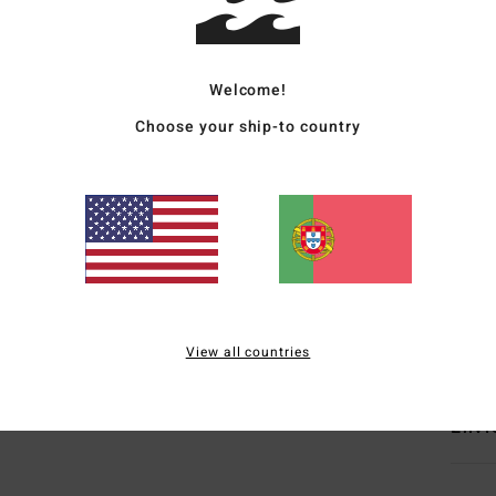
Deta
Welcome!
Choose your ship-to country
Calç
Estil
Carac
1
Mate
Elast
View all countries
Envi