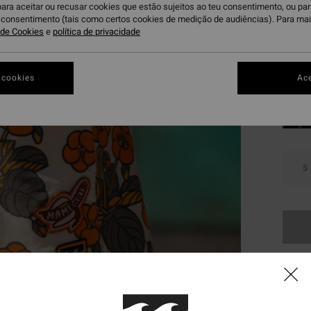
para aceitar ou recusar cookies que estão sujeitos ao teu consentimento, ou pa
DUPLA
u consentimento (tais como certos cookies de medição de audiências). Para ma
a de Cookies
e
política de privacidade
S
Cor
 cookies
Ace
S
Infe
Comp