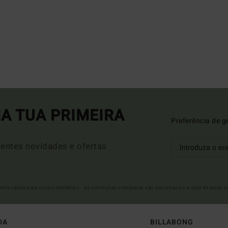
A TUA PRIMEIRA
Preferência de g
entes novidades e ofertas
Oferta válida para novos membros - As condições completas são descritas no e-mail de boas-v
DA
BILLABONG