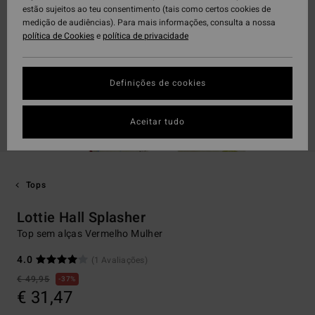
estão sujeitos ao teu consentimento (tais como certos cookies de
medição de audiências). Para mais informações, consulta a nossa
política de Cookies
e
política de privacidade
Definições de cookies
Aceitar tudo
Tops
Lottie Hall Splasher
Top sem alças Vermelho Mulher
4.0
(1 Avaliações)
€ 49,95
37%
€ 31,47