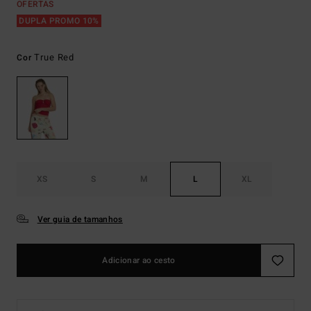
OFERTAS
DUPLA PROMO 10%
True Red
Cor
XS
S
M
L
XL
Ver guia de tamanhos
Adicionar ao cesto