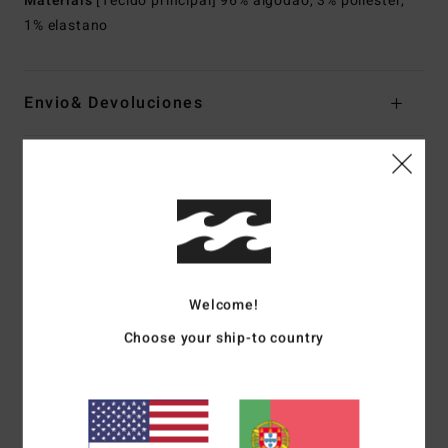
Materiais
[Tecido principal] 96% algodão, 3% poliéster,
1% elastano
Envio& Devoluciones
Avaliações dos clientes
Pontuação média
4.0
Welcome!
/5
Choose your ship-to country
baseado em
1 avaliações verificadas
desde Maio 2026
100% dos nossos clientes recomendam este produto
Conforto
Relação qualidade/preço