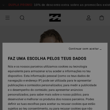
Avançar
DUPLA PROMO
10% de desconto extra sobre as promocôes existent
para
a
informação
do
produto
Continuar sem aceitar
FAZ UMA ESCOLHA PELOS TEUS DADOS
Nós e os nossos parceiros utilizamos cookies ou tecnologia
equivalente para armazenar e/ou aceder a informações no teu
dispositivo. Esta informação pessoal (como os teus dados de
navegação e endereço IP) pode ser utilizada para te apresentar
publicações e conteúdos personalizados; para medir a publicidade
e o desempenho do conteúdo; para apresentar anúncios
personalizados; para saber mais sobre o nosso público; para
desenvolver e melhorar os produtos dos nossos parceiros. Podes
definir as tuas escolhas para aceitar ou recusar cookies que estão
sujeitos ao teu consentimento, ou para recusar cookies que não