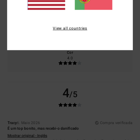
4.0
3.0
Tamanho
Material
View all countries
3.0
Muito pequeno
Demasiado grande
Cor
4.0
4
/5
Tracy
6. Maio 2026
Compra verificada
É um top bonito, mas recebi-o danificado
Mostrar original - Inglês