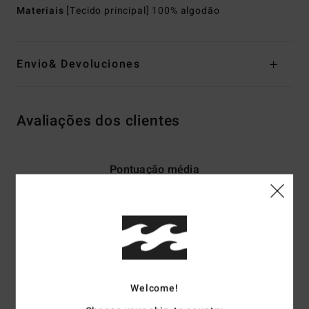
Materiais
[Tecido principal] 100% algodão
Envio& Devoluciones
Avaliações dos clientes
Pontuação média
5.0
/5
baseado em
2 avaliações verificadas
desde Maio 2026
50% dos nossos clientes recomendam este produto
Welcome!
Conforto
Relação qualidade/preço