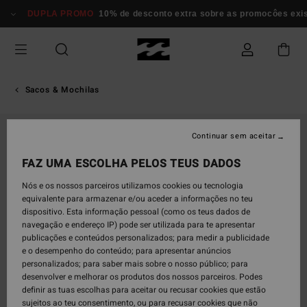
Avançar
DUPLA PROMO
10% de desconto extra sobre as promocôes existen
para
a
informação
do
produto
Sacos & Mochilas
Continuar sem aceitar
FAZ UMA ESCOLHA PELOS TEUS DADOS
Nós e os nossos parceiros utilizamos cookies ou tecnologia
equivalente para armazenar e/ou aceder a informações no teu
dispositivo. Esta informação pessoal (como os teus dados de
navegação e endereço IP) pode ser utilizada para te apresentar
publicações e conteúdos personalizados; para medir a publicidade
e o desempenho do conteúdo; para apresentar anúncios
personalizados; para saber mais sobre o nosso público; para
desenvolver e melhorar os produtos dos nossos parceiros. Podes
definir as tuas escolhas para aceitar ou recusar cookies que estão
sujeitos ao teu consentimento, ou para recusar cookies que não