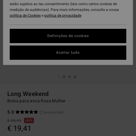
estão sujeitos ao teu consentimento (tais como certos cookies de
medição de audiências). Para mais informações, consulta a nossa
política de Cookies
e
política de privacidade
Definições de cookies
Aceitar tudo
Long Weekend
Bolsa para anca Rosa Mulher
5.0
(2 Avaliações)
€ 35,95
46%
€ 19,41