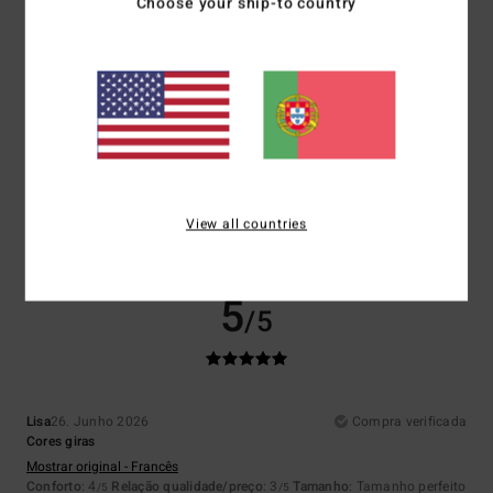
Choose your ship-to country
4.0
3.5
Tamanho
Material
5.0
Muito pequeno
Demasiado grande
Cor
5.0
View all countries
5
/5
Lisa
26. Junho 2026
Compra verificada
Cores giras
Mostrar original - Francês
Conforto
: 4
Relação qualidade/preço
: 3
Tamanho
: Tamanho perfeito
/5
/5