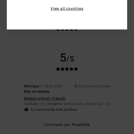
Muito pequeno
Demasiado grande
View all countries
Cor
5.0
5
/5
Monique
24. Maio 2026
Compra verificada
Bela tonalidade
Mostrar original - Francês
Conforto
: 5
Tamanho
: Demasiado grande
Cor
: 5
/5
/5
Eu recomendo este produto
Verificado por
TrustVille