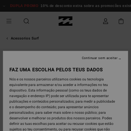
Avançar
DUPLA PROMO
10% de desconto extra sobre as promocôes existent
para
a
informação
do
produto
Acessorios Surf
Continuar sem aceitar
FAZ UMA ESCOLHA PELOS TEUS DADOS
Nós e os nossos parceiros utilizamos cookies ou tecnologia
equivalente para armazenar e/ou aceder a informações no teu
dispositivo. Esta informação pessoal (como os teus dados de
navegação e endereço IP) pode ser utilizada para te apresentar
publicações e conteúdos personalizados; para medir a publicidade
e o desempenho do conteúdo; para apresentar anúncios
personalizados; para saber mais sobre o nosso público; para
desenvolver e melhorar os produtos dos nossos parceiros. Podes
definir as tuas escolhas para aceitar ou recusar cookies que estão
sujeitos ao teu consentimento, ou para recusar cookies que não