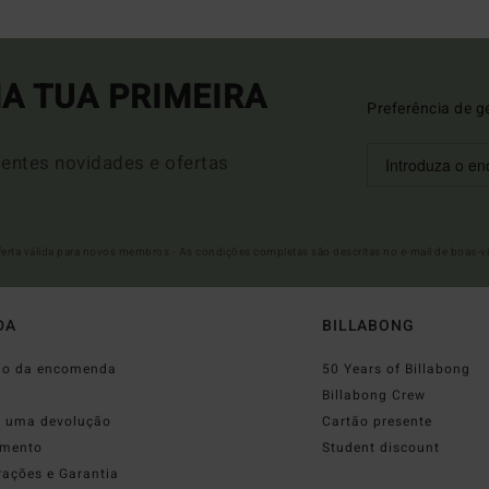
A TUA PRIMEIRA
Preferência de g
entes novidades e ofertas
Oferta válida para novos membros - As condições completas são descritas no e-mail de boas-v
DA
BILLABONG
do da encomenda
50 Years of Billabong
o
Billabong Crew
r uma devolução
Cartão presente
mento
Student discount
rações e Garantia