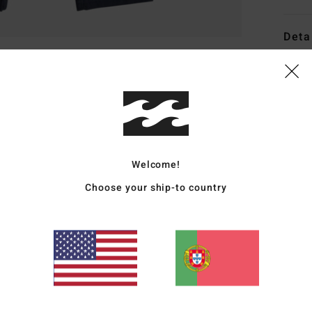
Deta
Calça
Estil
Carac
T
Welcome!
C
Choose your ship-to country
C
F
B
B
O
Mate