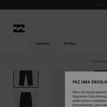
Avançar
DUPLA
para
a
informação
do
produto
Homem
Mulher
Novidades
FAZ UMA ESCOLH
Nós e os nossos parceiro
dispositivo. Esta inform
publicações e conteúdos 
personalizados; para sab