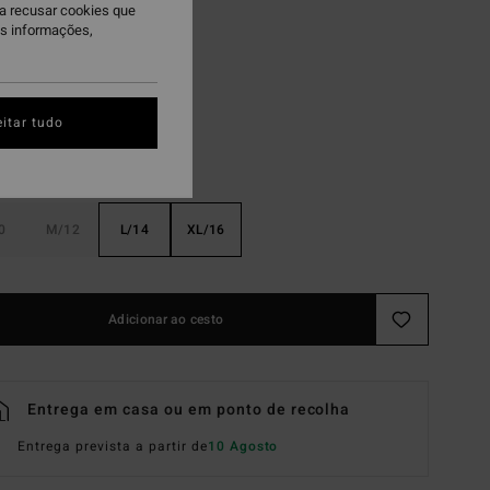
ra recusar cookies que
is informações,
sty Navy
itar tudo
0
M/12
L/14
XL/16
Adicionar ao cesto
Entrega em casa ou em ponto de recolha
Entrega prevista a partir de
10 Agosto