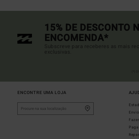
15% DE DESCONTO N
ENCOMENDA*
Subscreve para receberes as mais rec
exclusivas.
(*) 
ENCONTRE UMA LOJA
AJU
Esta
Envi
Faze
Paga
Repa