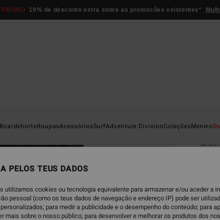
 PROMO
10% de desconto extra sobre as promocôes existentes*
Mulh
Página D
Boardshorts
Roupas
Acessórios
Surf
Adventure Division
Coleções
Menino
D
Lar
Calças
A PELOS TEUS DADOS
€ 49,
€ 2
s utilizamos cookies ou tecnologia equivalente para armazenar e/ou aceder a 
ação pessoal (como os teus dados de navegação e endereço IP) pode ser utilizad
OFERT
personalizados; para medir a publicidade e o desempenho do conteúdo; para a
er mais sobre o nosso público; para desenvolver e melhorar os produtos dos no
DUPLA