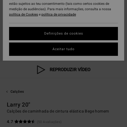
estão sujeitos ao teu consentimento (tais como certos cookies de
medição de audiências). Para mais informações, consulta a nossa
política de Cookies
e
política de privacidade
Definições de cookies
Aceitar tudo
REPRODUZIR VÍDEO
Calções
Larry 20"
Calções de caminhada de cintura elástica Bege homem
4.7
(50 Avaliações)