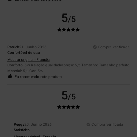
5
/5
Patrick
21. Junho 2026
Compra verificada
Confortável de usar
Mostrar original - Francês
Conforto
: 5
Relação qualidade/preço
: 5
Tamanho
: Tamanho perfeito
/5
/5
Material
: 5
Cor
: 5
/5
/5
Eu recomendo este produto
5
/5
Peggy
20. Junho 2026
Compra verificada
Satisfeito
Mostrar original - Francês