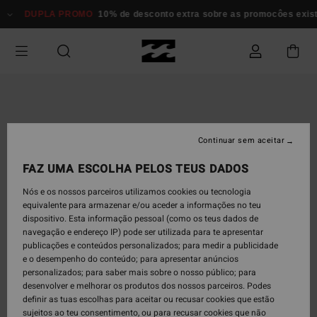
Avançar
DUPLA PROMO
10% de desconto extra sobre as promocôes exi
para
a
informação
do
produto
Continuar sem aceitar
FAZ UMA ESCOLHA PELOS TEUS DADOS
Nós e os nossos parceiros utilizamos cookies ou tecnologia
equivalente para armazenar e/ou aceder a informações no teu
dispositivo. Esta informação pessoal (como os teus dados de
navegação e endereço IP) pode ser utilizada para te apresentar
publicações e conteúdos personalizados; para medir a publicidade
e o desempenho do conteúdo; para apresentar anúncios
personalizados; para saber mais sobre o nosso público; para
desenvolver e melhorar os produtos dos nossos parceiros. Podes
definir as tuas escolhas para aceitar ou recusar cookies que estão
sujeitos ao teu consentimento, ou para recusar cookies que não