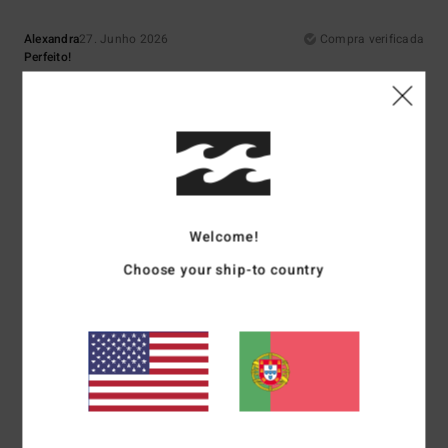
Alexandra
27. Junho 2026
Compra verificada
Perfeito!
Mostrar original - Francês
Conforto
: 5
Relação qualidade/preço
: 4
Tamanho
: Tamanho perfeito
/5
/5
Material
: 5
Cor
: 5
/5
/5
5
/5
Welcome!
Choose your ship-to country
Myriam
25. Junho 2026
Compra verificada
Gosto da marca
Mostrar original - Francês
Conforto
: 5
Relação qualidade/preço
: 5
Tamanho
: Demasiado
/5
/5
grande
Material
: 5
Cor
: 5
/5
/5
Eu recomendo este produto
4
/5