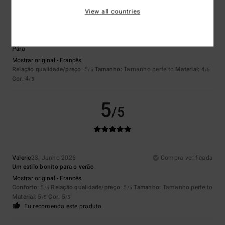
View all countries
Bihil
23. Junho 2026
Compra verificada
Pára
Mostrar original - Francês
Relação qualidade/preço
: 5
Tamanho
: Tamanho perfeito
Material
: 4
/5
/5
Cor
: 4
/5
5
/5
Valerie
23. Junho 2026
Compra verificada
Um estilo bonito para o verão
Mostrar original - Francês
Conforto
: 5
Relação qualidade/preço
: 5
Tamanho
: Tamanho perfeito
/5
/5
Material
: 5
Cor
: 5
/5
/5
Eu recomendo este produto