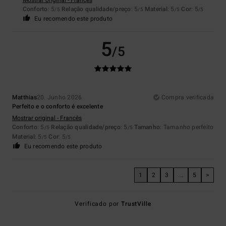
Conforto
: 5
Relação qualidade/preço
: 5
Material
: 5
Cor
: 5
/5
/5
/5
/5
Eu recomendo este produto
5
/5
Matthias
20. Junho 2026
Compra verificada
Perfeito e o conforto é excelente
Mostrar original - Francês
Conforto
: 5
Relação qualidade/preço
: 5
Tamanho
: Tamanho perfeito
/5
/5
Material
: 5
Cor
: 5
/5
/5
Eu recomendo este produto
1
2
3
...
5
>
Verificado por
TrustVille