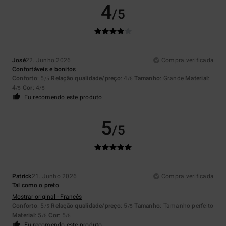
4
/5
José
22. Junho 2026
Compra verificada
Confortáveis e bonitos
Conforto
: 5
Relação qualidade/preço
: 4
Tamanho
: Grande
Material
:
/5
/5
4
Cor
: 4
/5
/5
Eu recomendo este produto
5
/5
Patrick
21. Junho 2026
Compra verificada
Tal como o preto
Mostrar original - Francês
Conforto
: 5
Relação qualidade/preço
: 5
Tamanho
: Tamanho perfeito
/5
/5
Material
: 5
Cor
: 5
/5
/5
Eu recomendo este produto