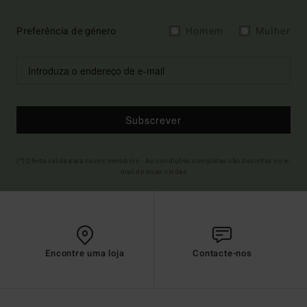
Preferência de género
Homem
Mulher
Subscrever
(*) Oferta válida para novos membros - As condições completas são descritas no e-
mail de boas-vindas
Encontre uma loja
Contacte-nos