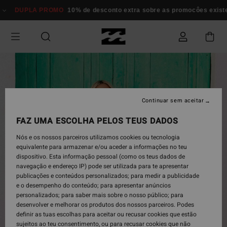
Avançar
DUPLA PROMO
10% de desconto extra sobre as promocôes exi
para
a
informação
do
produto
Continuar sem aceitar
FAZ UMA ESCOLHA PELOS TEUS DADOS
Nós e os nossos parceiros utilizamos cookies ou tecnologia
equivalente para armazenar e/ou aceder a informações no teu
dispositivo. Esta informação pessoal (como os teus dados de
navegação e endereço IP) pode ser utilizada para te apresentar
publicações e conteúdos personalizados; para medir a publicidade
e o desempenho do conteúdo; para apresentar anúncios
personalizados; para saber mais sobre o nosso público; para
desenvolver e melhorar os produtos dos nossos parceiros. Podes
definir as tuas escolhas para aceitar ou recusar cookies que estão
sujeitos ao teu consentimento, ou para recusar cookies que não