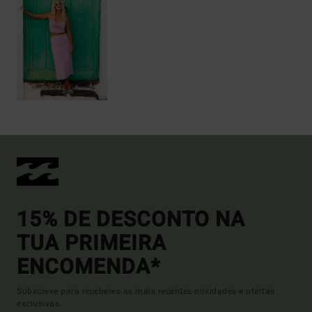
15% DE DESCONTO NA
TUA PRIMEIRA
ENCOMENDA*
Subscreve para receberes as mais recentes novidades e ofertas
exclusivas.