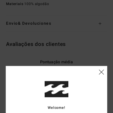
Materiais
100% algodão
Envio& Devoluciones
Avaliações dos clientes
Pontuação média
4.0
/5
baseado em
2 avaliações verificadas
desde Maio 2026
100% dos nossos clientes recomendam este produto
Welcome!
Conforto
Relação qualidade/preço