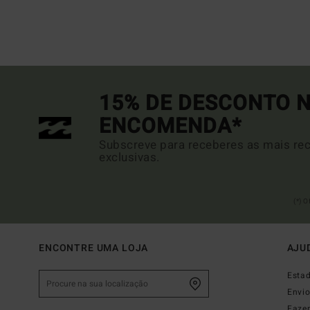
15% DE DESCONTO N
ENCOMENDA*
Subscreve para receberes as mais rec
exclusivas.
(*) 
ENCONTRE UMA LOJA
AJU
Esta
Envi
Faze