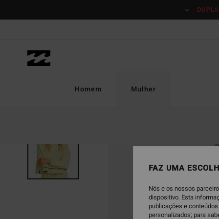
Avançar
DUPLA
para
a
informação
do
produto
Homem
Mulher
ESGOTADO
FAZ UMA ESCOLH
Nós e os nossos parceiro
dispositivo. Esta inform
publicações e conteúdos 
personalizados; para sab