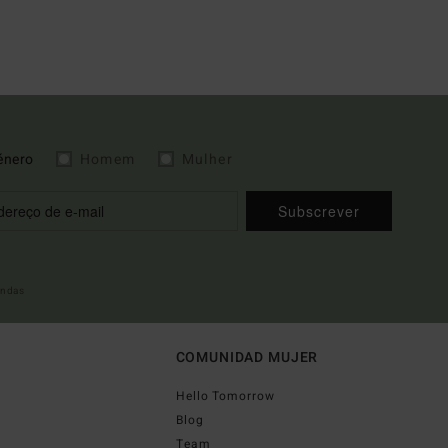
énero
Homem
Mulher
Subscrever
indas
COMUNIDAD MUJER
Hello Tomorrow
Blog
Team