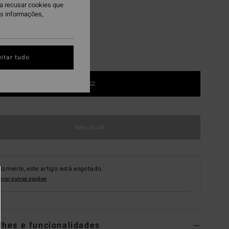
ra recusar cookies que
is informações,
itar tudo
1SZ
Sem stock
lizmente, este artigo está esgotado.
rar outras opções
lhes e funcionalidades