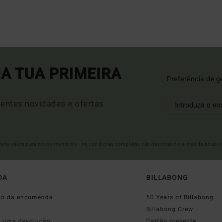
A TUA PRIMEIRA
Preferência de g
entes novidades e ofertas
Oferta válida para novos membros - As condições completas são descritas no e-mail de boas-v
DA
BILLABONG
do da encomenda
50 Years of Billabong
o
Billabong Crew
r uma devolução
Cartão presente