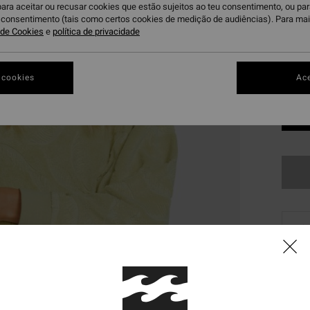
para aceitar ou recusar cookies que estão sujeitos ao teu consentimento, ou pa
u consentimento (tais como certos cookies de medição de audiências). Para ma
a de Cookies
e
política de privacidade
 cookies
Ace
Infe
Comp
Deta