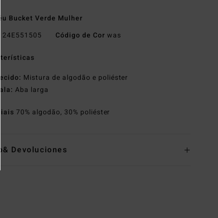
u Bucket Verde Mulher
o
24E551505
Código de Cor
was
terísticas
ecido:
Mistura de algodão e poliéster
ala:
Aba larga
riais
70% algodão, 30% poliéster
o& Devoluciones