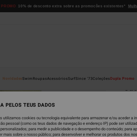
 PROMO
10% de desconto extra sobre as promocôes existentes*
Mulh
Página D
Novidades
Swim
Roupas
Acessórios
Surf
Since '73
Coleções
Dupla Promo
Ja
Chapé
A PELOS TEUS DADOS
€ 3
s utilizamos cookies ou tecnologia equivalente para armazenar e/ou aceder a 
DUPLA
ação pessoal (como os teus dados de navegação e endereço IP) pode ser utilizad
personalizados; para medir a publicidade e o desempenho do conteúdo; para a
er mais sobre o nosso público; para desenvolver e melhorar os produtos dos no
W
Cor