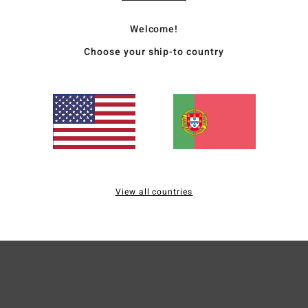
Chapé
Welcome!
Estil
Choose your ship-to country
Carac
T
P
Mate
View all countries
Envi