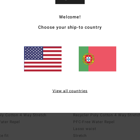
Welcome!
Choose your ship-to country
Lo Tides
nce boardshorts
Boardshorts with pockets
View all countries
Upcycler
 Way Stretch
Recycler 4 Way Stretch
oly Cotton 4 Way Stretch
Recycler Poly Cotton 4 Way Stretc
ater Repel
PFC-Free Water Repel
Lasso waist
e fit
Stretch