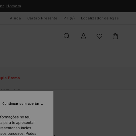
er
Homem
Ajuda
Cartao Presente
PT (€)
Localizador de lojas
e Início
Homem
Boardshorts
Bolsos Laterais
upla Promo
and 16
es de banho Preto Homem
Continuar sem aceitar
(1 Avaliações)
ONUS
informações no teu
9,99
a para te apresentar
presentar anúncios
ssos parceiros. Podes