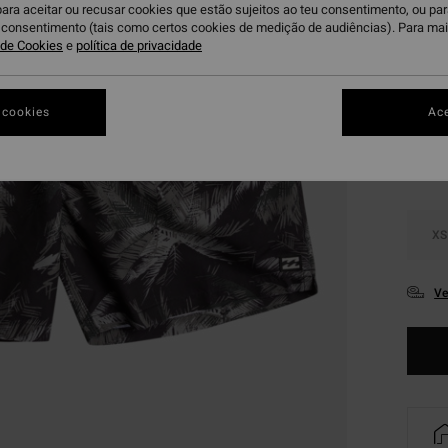
Paga 3
para aceitar ou recusar cookies que estão sujeitos ao teu consentimento, ou pa
u consentimento (tais como certos cookies de medição de audiências). Para ma
a de Cookies
e
política de privacidade
Bl
Cor
 cookies
Ace
XS
Ve