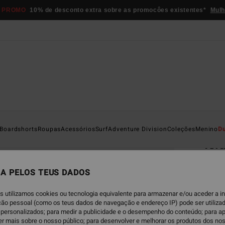
 PROMO
10% de desconto extra sobre as promocôes existentes*
Mulh
Página D
Boardshorts
Roupas
Acessórios
Surf
Adventure Division
Coleções
Menino
D
Isl
Calçõ
A PELOS TEUS DADOS
5.0
ECO-B
s utilizamos cookies ou tecnologia equivalente para armazenar e/ou aceder a 
€ 3
ação pessoal (como os teus dados de navegação e endereço IP) pode ser utilizad
personalizados; para medir a publicidade e o desempenho do conteúdo; para a
er mais sobre o nosso público; para desenvolver e melhorar os produtos dos no