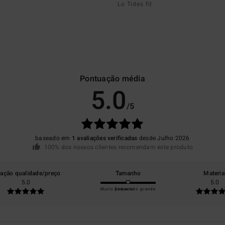
Lo Tides fit
Pontuação média
5.0
/5
baseado em
1 avaliações verificadas
desde Julho 2026
100% dos nossos clientes recomendam este produto
lação qualidade/preço
Tamanho
Materia
5.0
5.0
Muito pequeno
Demasiado grande