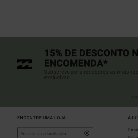
15% DE DESCONTO N
ENCOMENDA*
Subscreve para receberes as mais rec
exclusivas.
(*) 
ENCONTRE UMA LOJA
AJU
Esta
Envi