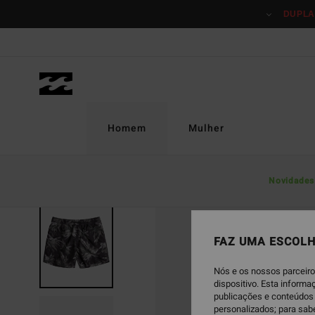
Avançar
DUPLA
para
a
informação
do
produto
Homem
Mulher
Novidades
FAZ UMA ESCOLH
Nós e os nossos parceiro
dispositivo. Esta inform
publicações e conteúdos 
personalizados; para sab