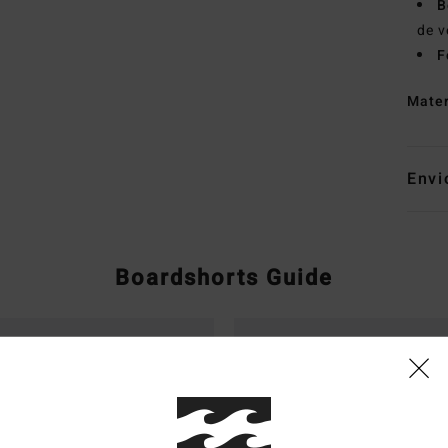
B
de v
F
Mate
Envi
Boardshorts Guide