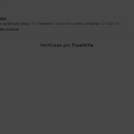
6
liano
o qualidade/preço
: 5
Tamanho
: Tamanho perfeito
Material
: 5
Cor
: 5
/5
/5
/5
ste produto
Verificado por
TrustVille