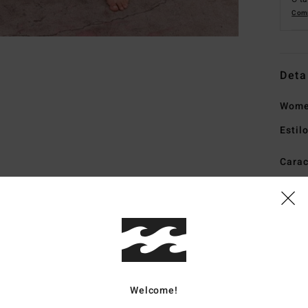
Comp
Deta
Women
Estil
Carac
F
F
D
B
Mate
Welcome!