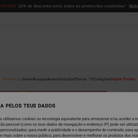
 PROMO
10% de desconto extra sobre as promocôes existentes*
Mulh
Página D
Novidades
Swim
Roupas
Acessórios
Surf
Since '73
Coleções
Dupla Promo
In 
Women
A PELOS TEUS DADOS
5.0
€ 79,
s utilizamos cookies ou tecnologia equivalente para armazenar e/ou aceder a 
€ 4
ação pessoal (como os teus dados de navegação e endereço IP) pode ser utilizad
personalizados; para medir a publicidade e o desempenho do conteúdo; para a
er mais sobre o nosso público; para desenvolver e melhorar os produtos dos no