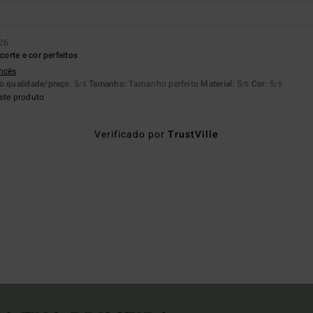
26
orte e cor perfeitos
ancês
o qualidade/preço
: 5
Tamanho
: Tamanho perfeito
Material
: 5
Cor
: 5
/5
/5
/5
ste produto
Verificado por
TrustVille