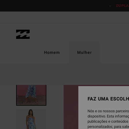
Avançar
DUPLA
para
a
informação
do
produto
Homem
Mulher
FAZ UMA ESCOLH
Nós e os nossos parceiro
dispositivo. Esta inform
publicações e conteúdos 
personalizados; para sab