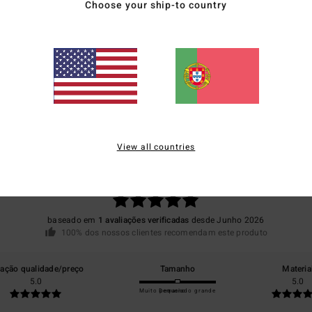
Choose your ship-to country
Envi
Pontuação média
View all countries
5.0
/5
baseado em
1 avaliações verificadas
desde Junho 2026
100% dos nossos clientes recomendam este produto
lação qualidade/preço
Tamanho
Materia
5.0
5.0
Muito pequeno
Demasiado grande