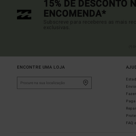
15% DE DESCONTO N
ENCOMENDA*
Subscreve para receberes as mais rec
exclusivas.
(*) 
ENCONTRE UMA LOJA
AJU
Esta
Envi
Faze
Paga
Repa
Prot
FAQ 