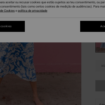
Paga 3
para aceitar ou recusar cookies que estão sujeitos ao teu consentimento, ou pa
u consentimento (tais como certos cookies de medição de audiências). Para ma
OFERT
a de Cookies
e
política de privacidade
DUPLA
 cookies
Ace
Tr
Cor
XS
O t