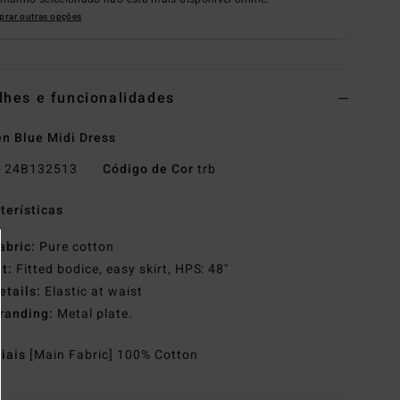
rar outras opções
lhes e funcionalidades
 Blue Midi Dress
o
24B132513
Código de Cor
trb
terísticas
abric:
Pure cotton
it:
Fitted bodice, easy skirt, HPS: 48"
etails:
Elastic at waist
randing:
Metal plate.
riais
[Main Fabric] 100% Cotton