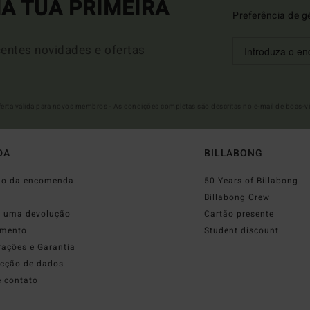
A TUA PRIMEIRA
Preferência de g
entes novidades e ofertas
Oferta válida para novos membros - As condições completas são descritas no e-mail de boas-v
DA
BILLABONG
do da encomenda
50 Years of Billabong
o
Billabong Crew
r uma devolução
Cartão presente
mento
Student discount
rações e Garantia
ecção de dados
e contato