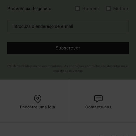
Preferência de género
Homem
Mulher
Subscrever
(*) Oferta válida para novos membros - As condições completas são descritas no e-
mail de boas-vindas
Encontre uma loja
Contacte-nos