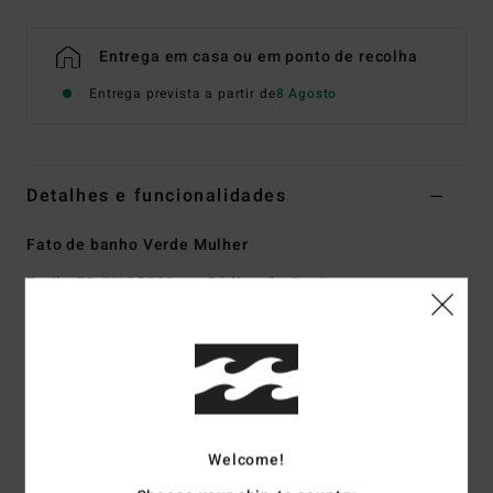
Entrega em casa ou em ponto de recolha
Entrega prevista a partir de
8 Agosto
Detalhes e funcionalidades
Fato de banho Verde Mulher
Estilo
EBJX100109
Código de Cor
ign
Características
Coleção:
Coleção In the Green
Tecido:
Tecido canelado tanlines de mistura de 82%
poliéster reciclado e 18% elastano
Welcome!
Forma:
Inteiriço
Gola:
Decote redondo profundo