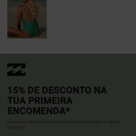
15% DE DESCONTO NA
TUA PRIMEIRA
ENCOMENDA*
Subscreve para receberes as mais recentes novidades e ofertas
exclusivas.