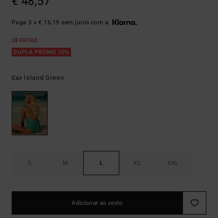
€ 48,57
Paga 3 x € 16,19 sem juros com a
OFERTAS
DUPLA PROMO 10%
Island Green
Cor
S
M
L
XL
XXL
Adicionar ao cesto