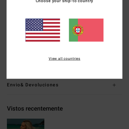
Choose your ship-to country
Cobertura:
Hike, cobertura reduzida
Perna:
Corte cavado alto
Acolchoamento:
Removível
Alças:
Alças com nó acima dos ombros
Fecho:
Laços no fecho do ombro
Marca:
Logótipo bordado
Materiais
[Tecido principal] 82% poliéster reciclado, 18%
View all countries
elastano
Envio& Devoluciones
Vistos recentemente