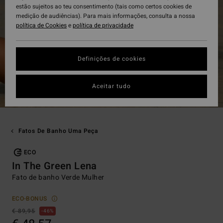
estão sujeitos ao teu consentimento (tais como certos cookies de
medição de audiências). Para mais informações, consulta a nossa
política de Cookies
e
política de privacidade
Definições de cookies
Aceitar tudo
Fatos De Banho Uma Peça
ECO
In The Green Lena
Fato de banho Verde Mulher
ECO-BONUS
€ 89,95
46%