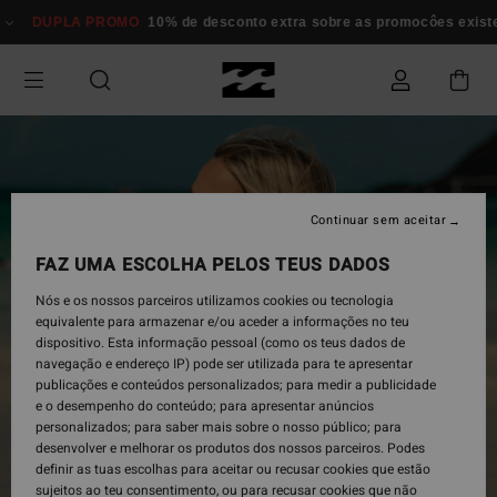
Avançar
DUPLA PROMO
10% de desconto extra sobre as promocôes existent
para
a
informação
do
produto
Continuar sem aceitar
FAZ UMA ESCOLHA PELOS TEUS DADOS
Nós e os nossos parceiros utilizamos cookies ou tecnologia
equivalente para armazenar e/ou aceder a informações no teu
dispositivo. Esta informação pessoal (como os teus dados de
navegação e endereço IP) pode ser utilizada para te apresentar
publicações e conteúdos personalizados; para medir a publicidade
e o desempenho do conteúdo; para apresentar anúncios
personalizados; para saber mais sobre o nosso público; para
desenvolver e melhorar os produtos dos nossos parceiros. Podes
definir as tuas escolhas para aceitar ou recusar cookies que estão
sujeitos ao teu consentimento, ou para recusar cookies que não