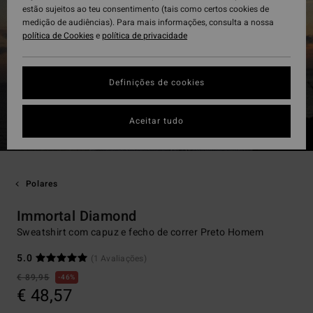
estão sujeitos ao teu consentimento (tais como certos cookies de
medição de audiências). Para mais informações, consulta a nossa
política de Cookies
e
política de privacidade
Definições de cookies
Aceitar tudo
Polares
Immortal Diamond
Sweatshirt com capuz e fecho de correr Preto Homem
5.0
(1 Avaliações)
€ 89,95
46%
€ 48,57