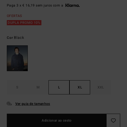
Paga 3 x € 16,19 sem juros com a
OFERTAS
DUPLA PROMO 10%
Black
Cor
S
M
L
XL
XXL
Ver guia de tamanhos
Adicionar ao cesto