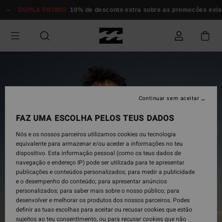
Avançar
DUPLA PROMO
10% de desconto extra sobre as promocôes existent
para
a
informação
do
produto
Continuar sem aceitar
FAZ UMA ESCOLHA PELOS TEUS DADOS
Nós e os nossos parceiros utilizamos cookies ou tecnologia
equivalente para armazenar e/ou aceder a informações no teu
dispositivo. Esta informação pessoal (como os teus dados de
navegação e endereço IP) pode ser utilizada para te apresentar
publicações e conteúdos personalizados; para medir a publicidade
e o desempenho do conteúdo; para apresentar anúncios
personalizados; para saber mais sobre o nosso público; para
desenvolver e melhorar os produtos dos nossos parceiros. Podes
definir as tuas escolhas para aceitar ou recusar cookies que estão
sujeitos ao teu consentimento, ou para recusar cookies que não