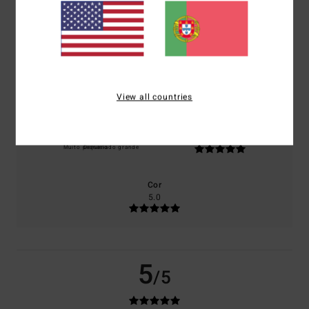
baseado em
1 avaliações verificadas
desde Maio 2026
100% dos nossos clientes recomendam este produto
Conforto
Relação qualidade/preço
5.0
5.0
View all countries
Tamanho
Material
5.0
Muito pequeno
Demasiado grande
Cor
5.0
5
/5