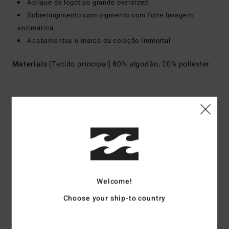
Aplique de logótipo grande oversized
Sobretingimento com pigmento com forte lavagem
enzimática
Acabamentos e marca da coleção Immortal
Materiais
[Tecido principal] 80% algodão, 20% poliéster
Envio& Devoluciones
Avaliações dos clientes
Pontuação média
Welcome!
5.0
Choose your ship-to country
/5