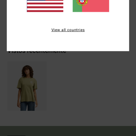
reciclado, 20% poliéster reciclado
Envio& Devoluciones
View all countries
Vistos recentemente