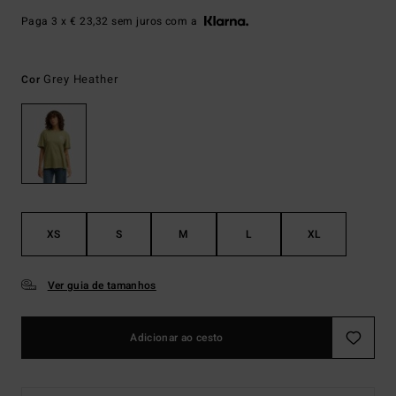
Paga 3 x € 23,32 sem juros com a
Grey Heather
Cor
XS
S
M
L
XL
Ver guia de tamanhos
Adicionar ao cesto