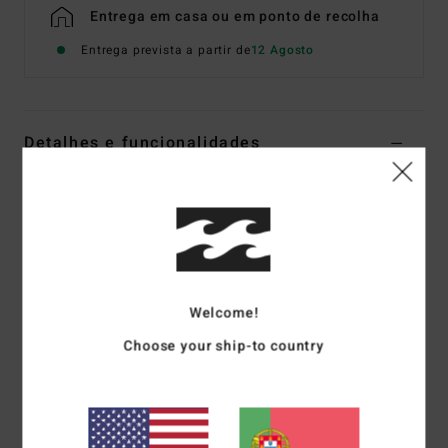
Entrega em casa ou em ponto de recolha
Entrega prevista a partir de
12 Agosto
Detalhes e funcionalidades
Camisola de manga curta Cinzento Mulher
Estilo
EBJSF00200
Código de Cor
grh
Características
Tecido:
Moletom ecológico escovado
Welcome!
Forma da parte de baixo:
regular
Choose your ship-to country
Tecido de moletom com capuz
Estampado em relevo à frente e atrás
Materiais
[Tecido principal] 55% algodão, 25% algodão