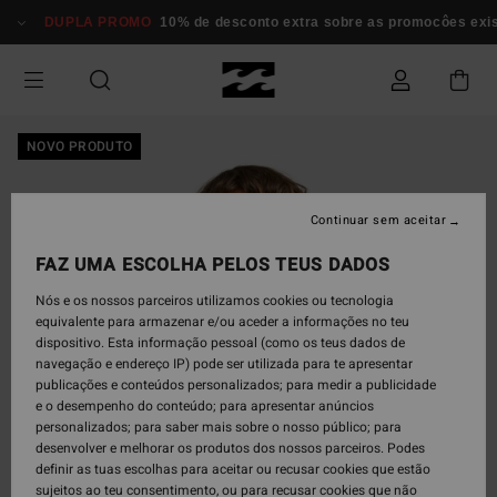
Avançar
DUPLA PROMO
10% de desconto extra sobre as promocôes existe
para
a
informação
do
produto
NOVO PRODUTO
Continuar sem aceitar
FAZ UMA ESCOLHA PELOS TEUS DADOS
Nós e os nossos parceiros utilizamos cookies ou tecnologia
equivalente para armazenar e/ou aceder a informações no teu
dispositivo. Esta informação pessoal (como os teus dados de
navegação e endereço IP) pode ser utilizada para te apresentar
publicações e conteúdos personalizados; para medir a publicidade
e o desempenho do conteúdo; para apresentar anúncios
personalizados; para saber mais sobre o nosso público; para
desenvolver e melhorar os produtos dos nossos parceiros. Podes
definir as tuas escolhas para aceitar ou recusar cookies que estão
sujeitos ao teu consentimento, ou para recusar cookies que não