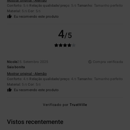
Mostrar original - Alemão
Conforto
: 5
Relação qualidade/preço
: 5
Tamanho
: Tamanho perfeito
/5
/5
Material
: 5
Cor
: 5
/5
/5
Eu recomendo este produto
4
/5
Nicole
25. Setembro 2025
Compra verificada
Saia bonita
Mostrar original - Alemão
Conforto
: 4
Relação qualidade/preço
: 4
Tamanho
: Tamanho perfeito
/5
/5
Material
: 5
Cor
: 5
/5
/5
Eu recomendo este produto
Verificado por
TrustVille
Vistos recentemente