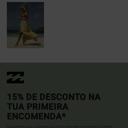
15% DE DESCONTO NA
TUA PRIMEIRA
ENCOMENDA*
Subscreve para receberes as mais recentes novidades e ofertas