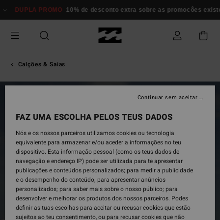
Avançar
DUPLA PROMO
10% de desconto extra sobre as promocôes existente
para
a
informação
do
produto
Calções & Saias
Continuar sem aceitar
FAZ UMA ESCOLHA PELOS TEUS DADOS
Nós e os nossos parceiros utilizamos cookies ou tecnologia
equivalente para armazenar e/ou aceder a informações no teu
dispositivo. Esta informação pessoal (como os teus dados de
navegação e endereço IP) pode ser utilizada para te apresentar
publicações e conteúdos personalizados; para medir a publicidade
e o desempenho do conteúdo; para apresentar anúncios
personalizados; para saber mais sobre o nosso público; para
desenvolver e melhorar os produtos dos nossos parceiros. Podes
definir as tuas escolhas para aceitar ou recusar cookies que estão
sujeitos ao teu consentimento, ou para recusar cookies que não