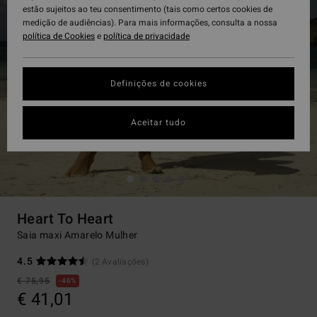
estão sujeitos ao teu consentimento (tais como certos cookies de
medição de audiências). Para mais informações, consulta a nossa
política de Cookies
e
política de privacidade
Definições de cookies
Aceitar tudo
Heart To Heart
Saia maxi Amarelo Mulher
4.5
(2 Avaliações)
€ 75,95
46%
€ 41,01