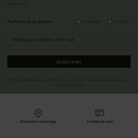
exclusivas.
Preferência de género
Homem
Mulher
Subscrever
(*) Oferta válida para novos membros - As condições completas são descritas no e-
mail de boas-vindas
Encontre uma loja
Contacte-nos