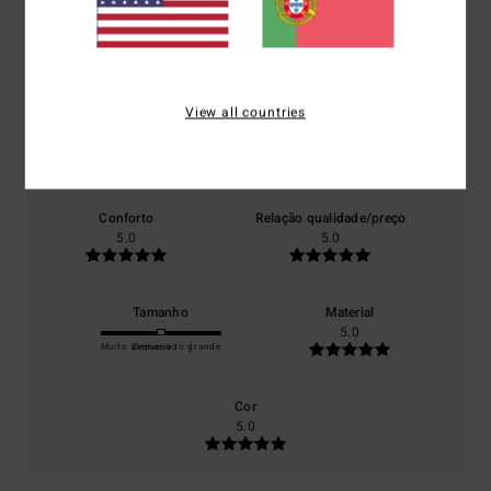
Pontuação média
5.0
/5
View all countries
baseado em
1 avaliações verificadas
desde Setembro 2025
0% dos nossos clientes recomendam este produto
Conforto
Relação qualidade/preço
5.0
5.0
Tamanho
Material
5.0
Muito pequeno
Demasiado grande
Cor
5.0