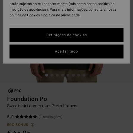
estão sujeitos ao teu consentimento (tais como certos cookies de
medição de audiências). Para mais informações, consulta a nossa
política de Cookies
e
política de privacidade
Definições de cookies
Aceitar tudo
ECO
Foundation Po
Sweatshirt com capuz Preto homem
5.0
(1 Avaliações)
ECO-BONUS