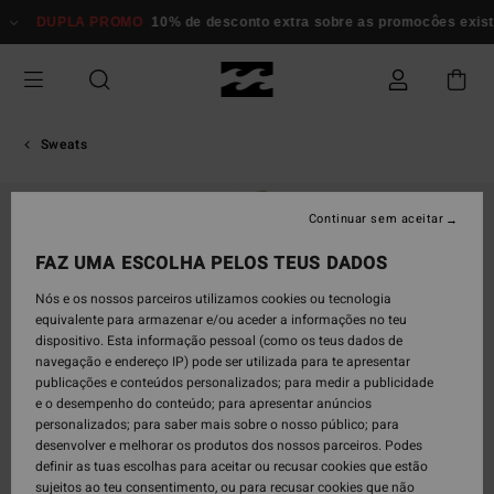
Avançar
DUPLA PROMO
10% de desconto extra sobre as promocôes existent
para
a
informação
do
produto
Sweats
ESGOTADO
Continuar sem aceitar
FAZ UMA ESCOLHA PELOS TEUS DADOS
Nós e os nossos parceiros utilizamos cookies ou tecnologia
equivalente para armazenar e/ou aceder a informações no teu
dispositivo. Esta informação pessoal (como os teus dados de
navegação e endereço IP) pode ser utilizada para te apresentar
publicações e conteúdos personalizados; para medir a publicidade
e o desempenho do conteúdo; para apresentar anúncios
personalizados; para saber mais sobre o nosso público; para
desenvolver e melhorar os produtos dos nossos parceiros. Podes
definir as tuas escolhas para aceitar ou recusar cookies que estão
sujeitos ao teu consentimento, ou para recusar cookies que não