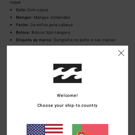
toque
Gola:
Com capuz
Mangas:
Mangas compridas
Fecho:
De enfiar pela cabeça
Bolsos:
Bolsos tipo canguru
Etiqueta da marca:
Serigrafia no peito e nas costas
Etiqueta Billabong na costura lateral
Materiais
[Tecido principal] 55% algodão, 25% algodão
reciclado, 20% poliéster reciclado
Envio& Devoluciones
Welcome!
Choose your ship-to country
Avaliações dos clientes