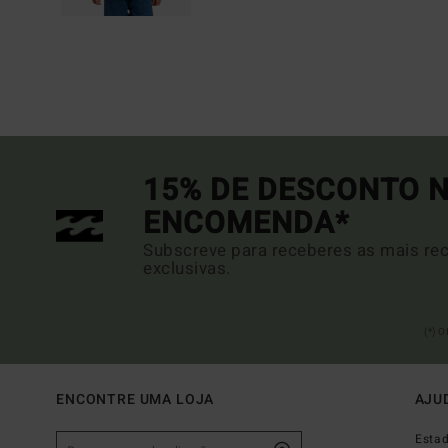
15% DE DESCONTO N
ENCOMENDA*
Subscreve para receberes as mais rec
exclusivas.
(*) 
ENCONTRE UMA LOJA
AJU
Esta