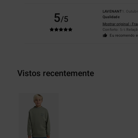
LAVENANT
1. Outub
5
/5
Qualidade
Mostrar original - Fr
Conforto
: 5
Relaçã
/5
Eu recomendo e
Vistos recentemente