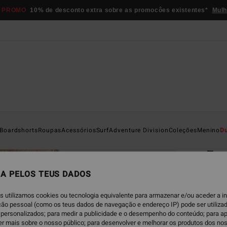
 PROMO
10% de desconto extra sobre as promocôes existentes*
Mulh
Página D
Boardshorts
Roupas
Acessórios
Surf
Adventure Division
Coleções
Menino
D
EC
Fou
Sweat
A PELOS TEUS DADOS
4.5
s utilizamos cookies ou tecnologia equivalente para armazenar e/ou aceder a 
ECO-B
ação pessoal (como os teus dados de navegação e endereço IP) pode ser utilizad
personalizados; para medir a publicidade e o desempenho do conteúdo; para a
€ 45,
er mais sobre o nosso público; para desenvolver e melhorar os produtos dos no