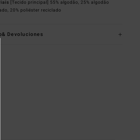
riais
[Tecido principal] 55% algodão, 25% algodão
lado, 20% poliéster reciclado
o& Devoluciones