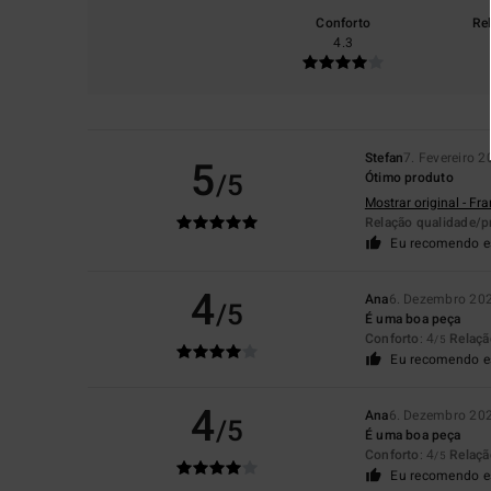
Conforto
Re
4.3
Stefan
7. Fevereiro 
5
/5
Ótimo produto
Mostrar original - Fr
Relação qualidade/p
Eu recomendo e
4
Ana
6. Dezembro 20
/5
É uma boa peça
Conforto
: 4
Relaçã
/5
Eu recomendo e
4
Ana
6. Dezembro 20
/5
É uma boa peça
Conforto
: 4
Relaçã
/5
Eu recomendo e