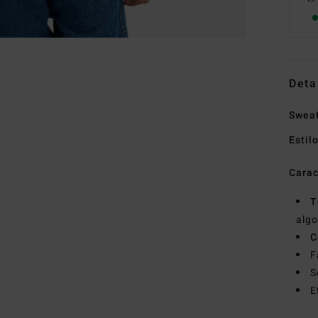
Deta
Sweat
Estil
Carac
T
alg
C
F
S
E