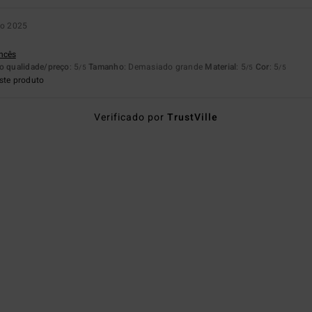
ro 2025
ancês
o qualidade/preço
: 5
Tamanho
: Demasiado grande
Material
: 5
Cor
: 5
/5
/5
/5
ste produto
Verificado por
TrustVille