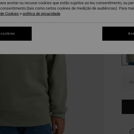
€ 2
para aceitar ou recusar cookies que estão sujeitos ao teu consentimento, ou pa
u consentimento (tais como certos cookies de medição de audiências). Para ma
OFERT
a de Cookies
e
política de privacidade
DUPLA
Gr
Cor
 cookies
Ace
XS