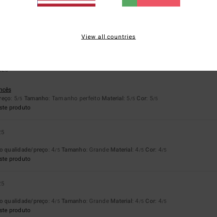
lação qualidade/preço
Tamanho
Materia
4.5
4.5
Muito pequeno
Demasiado grande
View all countries
2026
ancês
reço
: 5
Tamanho
: Tamanho perfeito
Material
: 5
Cor
: 5
/5
/5
/5
ste produto
25
o qualidade/preço
: 4
Tamanho
: Grande
Material
: 4
Cor
: 4
/5
/5
/5
ste produto
25
o qualidade/preço
: 4
Tamanho
: Grande
Material
: 4
Cor
: 4
/5
/5
/5
ste produto