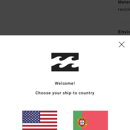
Mate
recic
Envi
Pontuação média
Welcome!
4.5
Choose your ship-to country
/5
baseado em
4 avaliações verificadas
desde Outubro 2025
100% dos nossos clientes recomendam este produto