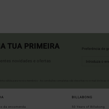
A TUA PRIMEIRA
Preferência de g
entes novidades e ofertas
Oferta válida para novos membros - As condições completas são descritas no e-mail de boas-v
DA
BILLABONG
do da encomenda
50 Years of Billabong