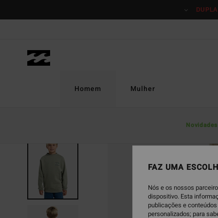
Avançar
DUPLA
para
a
informação
do
produto
Homem
Mulher
Novidades
FAZ UMA ESCOLH
Nós e os nossos parceiro
dispositivo. Esta inform
publicações e conteúdos 
personalizados; para sab