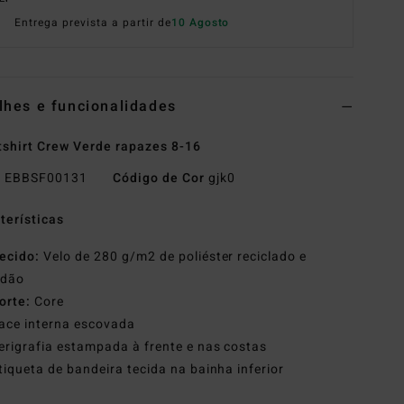
Entrega prevista a partir de
10 Agosto
lhes e funcionalidades
shirt Crew Verde rapazes 8-16
o
EBBSF00131
Código de Cor
gjk0
terísticas
ecido:
Velo de 280 g/m2 de poliéster reciclado e
odão
orte:
Core
ace interna escovada
erigrafia estampada à frente e nas costas
tiqueta de bandeira tecida na bainha inferior