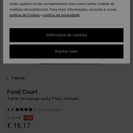
estão sujeitos ao teu consentimento (tais como certos cookies de
medição de audiências). Para mais informações, consulta a nossa
política de Cookies
e
política de privacidade
Definições de cookies
Aceitar tudo
T-Shirts
Food Court
T-shirt de manga curta Preto Homem
4.0
(1 Avaliações)
€ 29,95
46%
€ 16,17