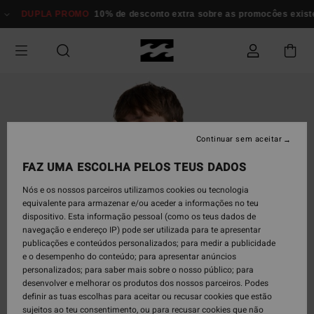
Avançar
DUPLA PROMO
10% de desconto extra sobre as promocôes existente
para
a
informação
do
produto
Continuar sem aceitar
FAZ UMA ESCOLHA PELOS TEUS DADOS
Nós e os nossos parceiros utilizamos cookies ou tecnologia
equivalente para armazenar e/ou aceder a informações no teu
dispositivo. Esta informação pessoal (como os teus dados de
navegação e endereço IP) pode ser utilizada para te apresentar
publicações e conteúdos personalizados; para medir a publicidade
e o desempenho do conteúdo; para apresentar anúncios
personalizados; para saber mais sobre o nosso público; para
desenvolver e melhorar os produtos dos nossos parceiros. Podes
definir as tuas escolhas para aceitar ou recusar cookies que estão
sujeitos ao teu consentimento, ou para recusar cookies que não