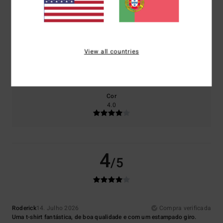
Conforto
Relação qualidade/preço
5.0
5.0
View all countries
Tamanho
Material
5.0
Muito pequeno
Demasiado grande
Cor
4.0
4
/5
Roderick
14. Julho 2026
Compra verificada
Uma t-shirt fantástica, de boa qualidade e com um estampado giro.