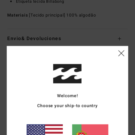
Etiqueta tecida Billabong
Materiais
[Tecido principal] 100% algodão
Envio& Devoluciones
Avaliações dos clientes
Pontuação média
4.0
Welcome!
/5
Choose your ship-to country
baseado em
1 avaliações verificadas
desde Julho 2026
100% dos nossos clientes recomendam este produto