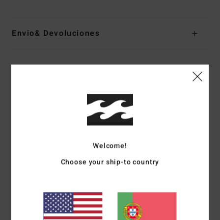
Envio& Devoluciones
Avaliações dos clientes
Pontuação média
5.0
/5
Welcome!
Choose your ship-to country
baseado em
1 avaliações verificadas
desde Outubro 2025
100% dos nossos clientes recomendam este produto
Conforto
Relação qualidade/preço
5.0
3.0