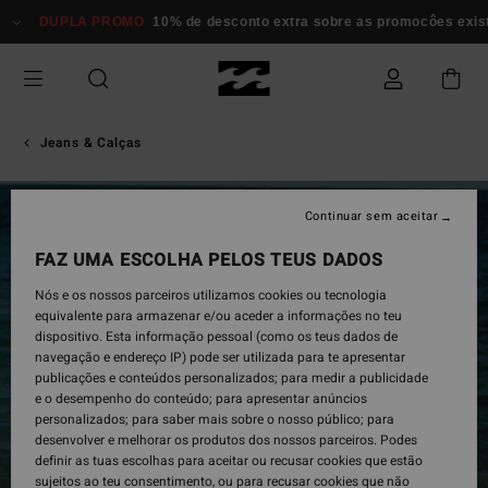
Avançar
DUPLA PROMO
10% de desconto extra sobre as promocôes existent
para
a
informação
do
produto
Jeans & Calças
Continuar sem aceitar
FAZ UMA ESCOLHA PELOS TEUS DADOS
Nós e os nossos parceiros utilizamos cookies ou tecnologia
equivalente para armazenar e/ou aceder a informações no teu
dispositivo. Esta informação pessoal (como os teus dados de
navegação e endereço IP) pode ser utilizada para te apresentar
publicações e conteúdos personalizados; para medir a publicidade
e o desempenho do conteúdo; para apresentar anúncios
personalizados; para saber mais sobre o nosso público; para
desenvolver e melhorar os produtos dos nossos parceiros. Podes
definir as tuas escolhas para aceitar ou recusar cookies que estão
sujeitos ao teu consentimento, ou para recusar cookies que não