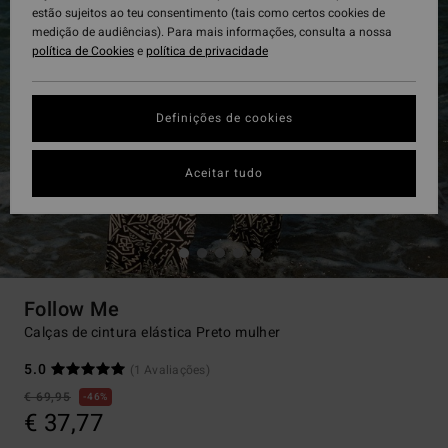
estão sujeitos ao teu consentimento (tais como certos cookies de
medição de audiências). Para mais informações, consulta a nossa
política de Cookies
e
política de privacidade
Definições de cookies
Aceitar tudo
Follow Me
Calças de cintura elástica Preto mulher
5.0
(1 Avaliações)
€ 69,95
46%
€ 37,77