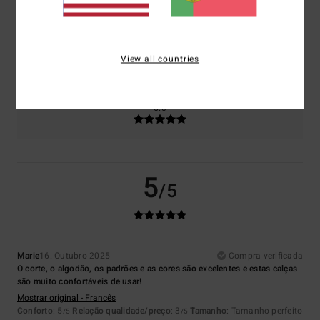
Tamanho
Material
5.0
View all countries
Muito pequeno
Demasiado grande
Cor
5.0
5
/5
Marie
16. Outubro 2025
Compra verificada
O corte, o algodão, os padrões e as cores são excelentes e estas calças
são muito confortáveis de usar!
Mostrar original - Francês
Conforto
: 5
Relação qualidade/preço
: 3
Tamanho
: Tamanho perfeito
/5
/5