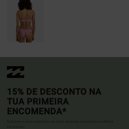
15% DE DESCONTO NA
TUA PRIMEIRA
ENCOMENDA*
Subscreve para receberes as mais recentes novidades e ofertas
exclusivas.