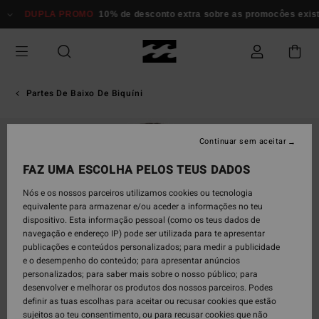
Avançar
DUPLA PROMO
10% de desconto extra sobre as promocôes existen
para
a
informação
do
produto
Partes De Baixo De Biquíni
Continuar sem aceitar
FAZ UMA ESCOLHA PELOS TEUS DADOS
Nós e os nossos parceiros utilizamos cookies ou tecnologia
equivalente para armazenar e/ou aceder a informações no teu
dispositivo. Esta informação pessoal (como os teus dados de
navegação e endereço IP) pode ser utilizada para te apresentar
publicações e conteúdos personalizados; para medir a publicidade
e o desempenho do conteúdo; para apresentar anúncios
personalizados; para saber mais sobre o nosso público; para
desenvolver e melhorar os produtos dos nossos parceiros. Podes
definir as tuas escolhas para aceitar ou recusar cookies que estão
sujeitos ao teu consentimento, ou para recusar cookies que não