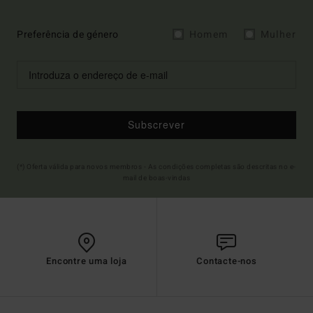
Preferência de género
Homem
Mulher
Subscrever
(*) Oferta válida para novos membros - As condições completas são descritas no e-
mail de boas-vindas
Encontre uma loja
Contacte-nos