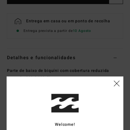
Entrega em casa ou em ponto de recolha
Entrega prevista a partir de
10 Agosto
Detalhes e funcionalidades
Parte de baixo de biquíni com cobertura reduzida
reversível Multi Mulher
Estilo
EBJX400133
Código de Cor
mul
Características
Coleção:
Coleção Folk Story
Tecido:
Tecido de pele de pêssego reciclado em mistura
Welcome!
de 78% nylon reciclado e 22% elastano