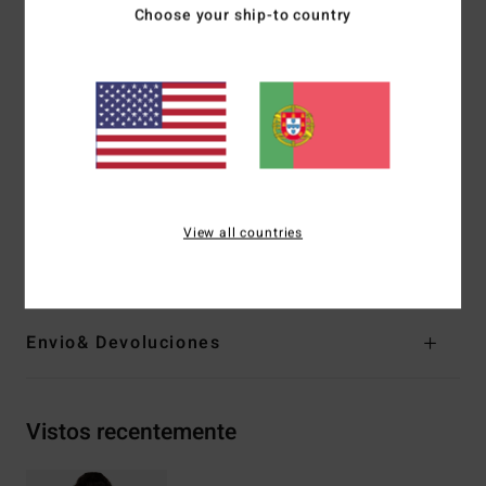
Choose your ship-to country
Cintura:
Cintura baixa
Altura da cintura:
Média
Fecho:
Fixo
Cobertura:
Cheeky
Perna:
Corte cavado alto
Marca:
Logótipo bordado
Outras características:
Reversível
Materiais
[Tecido principal] 78% nylon reciclado, 22%
View all countries
elastano
Envio& Devoluciones
Vistos recentemente