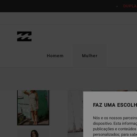
Avançar
DUPLA
para
a
informação
do
produto
Homem
Mulher
FAZ UMA ESCOLH
Nós e os nossos parceiro
dispositivo. Esta inform
publicações e conteúdos 
personalizados; para sab