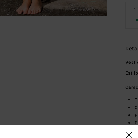
Deta
Vesti
Estil
Carac
T
C
H
P
F