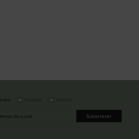
énero
Homem
Mulher
Subscrever