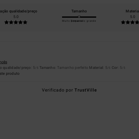
lação qualidade/preço
Tamanho
Materia
5.0
5.0
Muito pequeno
Demasiado grande
ancês
o qualidade/preço
: 5
Tamanho
: Tamanho perfeito
Material
: 5
Cor
: 5
/5
/5
/5
ste produto
Verificado por
TrustVille