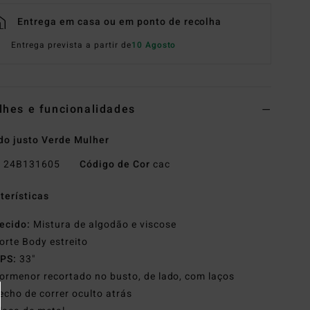
Entrega em casa ou em ponto de recolha
Entrega prevista a partir de
10 Agosto
lhes e funcionalidades
do justo Verde Mulher
o
24B131605
Código de Cor
cac
terísticas
ecido:
Mistura de algodão e viscose
orte Body estreito
PS:
33"
ormenor recortado no busto, de lado, com laços
echo de correr oculto atrás