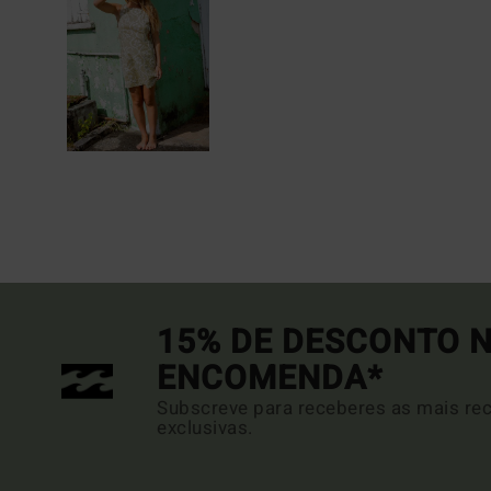
15% DE DESCONTO N
ENCOMENDA*
Subscreve para receberes as mais rec
exclusivas.