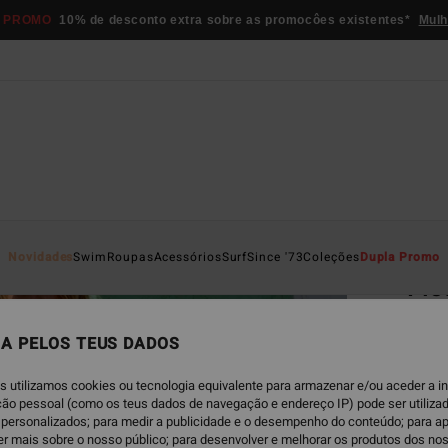
 PROMO
10% de desconto extra sobre as promocôes existentes*
Mulh
Página D
Novidades
Swim
Roupas
Acessórios
Surf
Since '73
Coleções
Dupla Promo
Flo
Vesti
A PELOS TEUS DADOS
5.0
€ 69,
s utilizamos cookies ou tecnologia equivalente para armazenar e/ou aceder a 
€ 3
ação pessoal (como os teus dados de navegação e endereço IP) pode ser utilizad
personalizados; para medir a publicidade e o desempenho do conteúdo; para a
er mais sobre o nosso público; para desenvolver e melhorar os produtos dos no