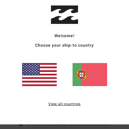
P
Mate
Welcome!
Envi
Choose your ship-to country
Pontuação média
5.0
/5
View all countries
baseado em
1 avaliações verificadas
desde Abril 2026
100% dos nossos clientes recomendam este produto