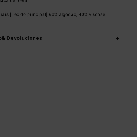
laca de metal
riais
[Tecido principal] 60% algodão, 40% viscose
o& Devoluciones