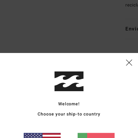
recic
Envi
Pontuação média
4.8
/5
Welcome!
Choose your ship-to country
baseado em
5 avaliações verificadas
desde Abril 2026
60% dos nossos clientes recomendam este produto