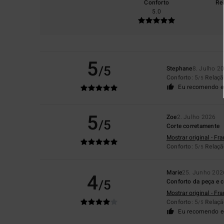
Conforto
Re
5.0
5
/5
Stephane
8. Julho 2
Conforto
: 5
Relaçã
/5
Eu recomendo e
5
Zoe
2. Julho 2026
/5
Corte corretamente
Mostrar original - Fr
Conforto
: 5
Relaçã
/5
Marie
25. Junho 202
4
/5
Conforto da peça e c
Mostrar original - Fr
Conforto
: 5
Relaçã
/5
Eu recomendo e