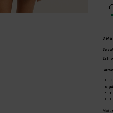
Deta
Sweat
Estil
Carac
T
orgâ
C
E
Mate