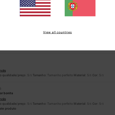
lação qualidade/preço
Tamanho
Materia
4.8
5.0
Muito pequeno
Demasiado grande
View all countries
026
o qualidade/preço
: 5
Tamanho
: Tamanho perfeito
Material
: 5
Cor
: 5
/5
/5
/5
ste produto
ancês
o qualidade/preço
: 5
Tamanho
: Tamanho perfeito
Material
: 5
Cor
: 5
/5
/5
/5
6
or bonita
ancês
o qualidade/preço
: 5
Tamanho
: Tamanho perfeito
Material
: 5
Cor
: 5
/5
/5
/5
ste produto