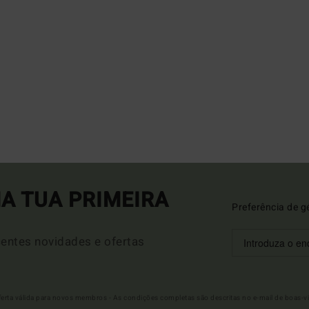
A TUA PRIMEIRA
Preferência de g
entes novidades e ofertas
Oferta válida para novos membros - As condições completas são descritas no e-mail de boas-v