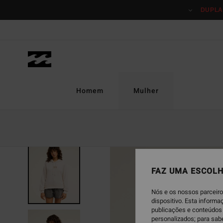
Avançar
DUPLA
para
a
informação
do
produto
Homem
Mulher
FAZ UMA ESCOLH
Nós e os nossos parceiro
dispositivo. Esta inform
publicações e conteúdos 
personalizados; para sab