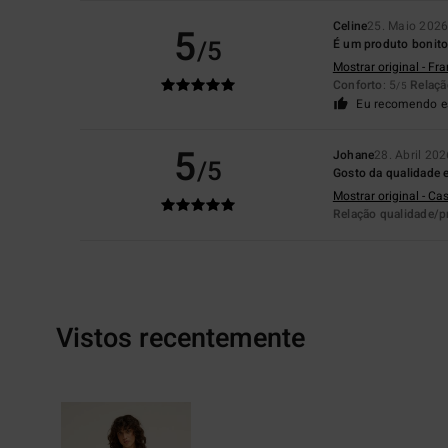
Celine
25. Maio 202
5
/5
É um produto bonit
Mostrar original - Fr
Conforto
: 5
Relaçã
/5
Eu recomendo e
5
Johane
28. Abril 202
/5
Gosto da qualidade e
Mostrar original - Ca
Relação qualidade/p
Vistos recentemente