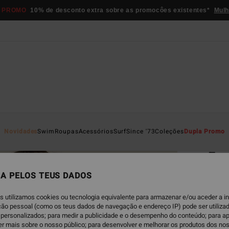
 PROMO
10% de desconto extra sobre as promocôes existentes*
Mulh
Página D
Novidades
Swim
Roupas
Acessórios
Surf
Since '73
Coleções
Dupla Promo
EC
Fam
Sweat
A PELOS TEUS DADOS
4.8
s utilizamos cookies ou tecnologia equivalente para armazenar e/ou aceder a 
ECO-B
ação pessoal (como os teus dados de navegação e endereço IP) pode ser utilizad
personalizados; para medir a publicidade e o desempenho do conteúdo; para a
€ 55,
er mais sobre o nosso público; para desenvolver e melhorar os produtos dos no