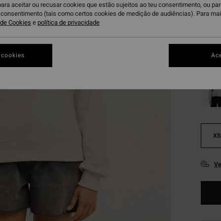
€ 3
para aceitar ou recusar cookies que estão sujeitos ao teu consentimento, ou pa
u consentimento (tais como certos cookies de medição de audiências). Para ma
OFERT
a de Cookies
e
política de privacidade
DUPLA
Sa
Cor
 cookies
Ace
XS
Ve