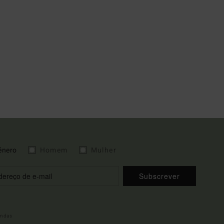
énero
Homem
Mulher
Subscrever
indas