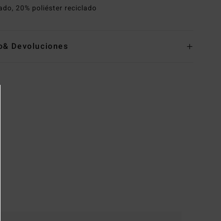
lado, 20% poliéster reciclado
o& Devoluciones