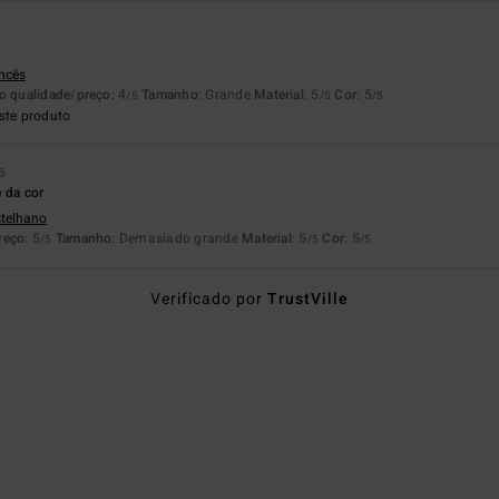
6
o
ancês
o qualidade/preço
: 4
Tamanho
: Grande
Material
: 5
Cor
: 5
/5
/5
/5
ste produto
6
 da cor
stelhano
reço
: 5
Tamanho
: Demasiado grande
Material
: 5
Cor
: 5
/5
/5
/5
Verificado por
TrustVille