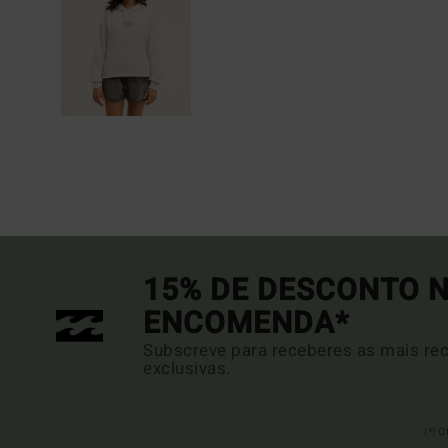
15% DE DESCONTO N
ENCOMENDA*
Subscreve para receberes as mais rec
exclusivas.
(*) 