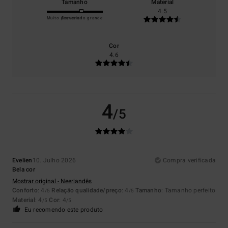
Tamanho
Material
4.5
Muito pequeno
Demasiado grande
Cor
4.6
4
/5
Evelien
10. Julho 2026
Compra verificada
Bela cor
Mostrar original - Neerlandês
Conforto
: 4
Relação qualidade/preço
: 4
Tamanho
: Tamanho perfeito
/5
/5
Material
: 4
Cor
: 4
/5
/5
Eu recomendo este produto