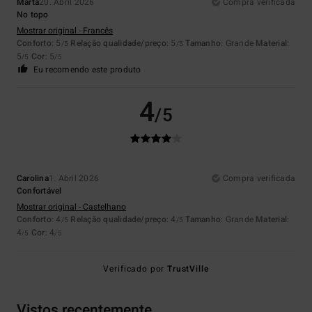
Marta
20. Abril 2026
Compra verificada
No topo
Mostrar original - Francês
Conforto
: 5
Relação qualidade/preço
: 5
Tamanho
: Grande
Material
:
/5
/5
5
Cor
: 5
/5
/5
Eu recomendo este produto
4
/5
Carolina
1. Abril 2026
Compra verificada
Confortável
Mostrar original - Castelhano
Conforto
: 4
Relação qualidade/preço
: 4
Tamanho
: Grande
Material
:
/5
/5
4
Cor
: 4
/5
/5
Verificado por
TrustVille
Vistos recentemente