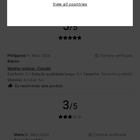
4
Cor
: 4
/5
/5
View all countries
Eu recomendo este produto
5
/5
Philippine
29. Maio 2026
Compra verificada
Básico
Mostrar original - Francês
Conforto
: 5
Relação qualidade/preço
: 5
Tamanho
: Tamanho perfeito
/5
/5
Material
: 4
Cor
: 5
/5
/5
Eu recomendo este produto
3
/5
Marie
28. Maio 2026
Compra verificada