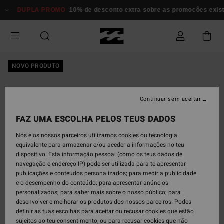
Avançar
DUPLA PROMO
10% de desconto extra sobre as promocôes exi
para
a
informação
do
produto
NOVO PRODUTO
Continuar sem aceitar
FAZ UMA ESCOLHA PELOS TEUS DADOS
Nós e os nossos parceiros utilizamos cookies ou tecnologia
equivalente para armazenar e/ou aceder a informações no teu
dispositivo. Esta informação pessoal (como os teus dados de
navegação e endereço IP) pode ser utilizada para te apresentar
publicações e conteúdos personalizados; para medir a publicidade
e o desempenho do conteúdo; para apresentar anúncios
personalizados; para saber mais sobre o nosso público; para
desenvolver e melhorar os produtos dos nossos parceiros. Podes
definir as tuas escolhas para aceitar ou recusar cookies que estão
sujeitos ao teu consentimento, ou para recusar cookies que não