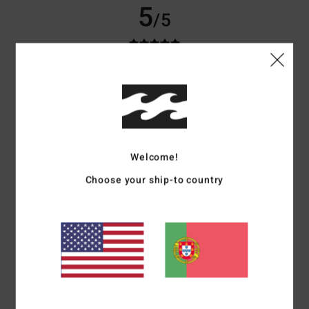
5
/5
Marie-Christine
2. Julho 2026
Compra verificada
Um corte muito bonito
Mostrar original - Francês
Conforto
: 5
Relação qualidade/preço
: 5
Tamanho
: Tamanho perfeito
/5
/5
Material
: 5
Cor
: 5
/5
/5
Eu recomendo este produto
Welcome!
4
Choose your ship-to country
/5
Bernd
25. Junho 2026
Compra verificada
Só por dizer
Mostrar original - Alemão
Conforto
: 4
Relação qualidade/preço
: 5
Tamanho
: Grande
Material
:
/5
/5