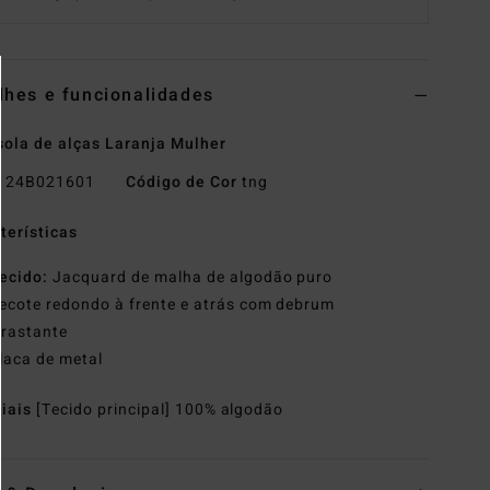
lhes e funcionalidades
ola de alças Laranja Mulher
o
24B021601
Código de Cor
tng
terísticas
ecido:
Jacquard de malha de algodão puro
ecote redondo à frente e atrás com debrum
trastante
laca de metal
riais
[Tecido principal] 100% algodão