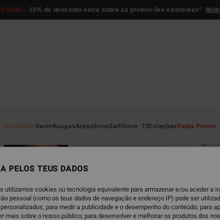
 PROMO
10% de desconto extra sobre as promocôes existentes*
Mulh
Página D
Novidades
Swim
Roupas
Acessórios
Surf
Since '73
Coleções
Dupla Promo
Em
Camis
A PELOS TEUS DADOS
€ 39,
€ 2
s utilizamos cookies ou tecnologia equivalente para armazenar e/ou aceder a 
ação pessoal (como os teus dados de navegação e endereço IP) pode ser utilizad
OFERT
personalizados; para medir a publicidade e o desempenho do conteúdo; para a
er mais sobre o nosso público; para desenvolver e melhorar os produtos dos no
DUPLA