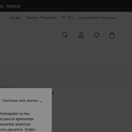
er
Homem
Ajuda
Cartao Presente
PT (€)
Localizador de lojas
e Início
Mulher
Roupas
T-Shirts
bers
ola de alças Laranja Mulher
Continuar sem aceitar
95
37%
5,17
informações no teu
a para te apresentar
AS
presentar anúncios
ssos parceiros. Podes
 PROMO 10%