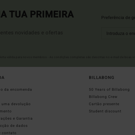
A TUA PRIMEIRA
Preferência de g
entes novidades e ofertas
Oferta válida para novos membros - As condições completas são descritas no e-mail de boas-v
DA
BILLABONG
do da encomenda
50 Years of Billabong
o
Billabong Crew
r uma devolução
Cartão presente
mento
Student discount
rações e Garantia
ecção de dados
e contato