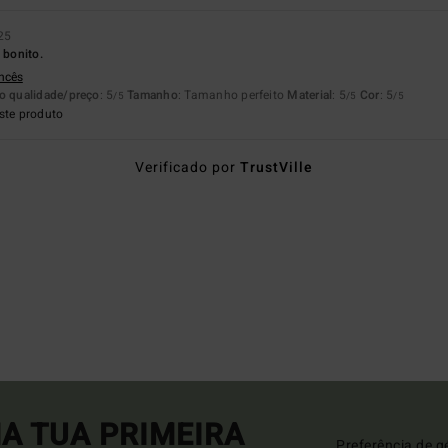
25
 bonito.
ancês
o qualidade/preço
: 5
Tamanho
: Tamanho perfeito
Material
: 5
Cor
: 5
/5
/5
/5
ste produto
Verificado por
TrustVille
A TUA PRIMEIRA
Preferência de g