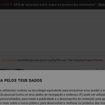
 PROMO
10% de desconto extra sobre as promocôes existentes*
Mulh
Página D
Novidades
Swim
Roupas
Acessórios
Surf
Since '73
Coleções
Dupla Promo
Ele
Women
A PELOS TEUS DADOS
5.0
€ 35,
s utilizamos cookies ou tecnologia equivalente para armazenar e/ou aceder a 
€ 1
ação pessoal (como os teus dados de navegação e endereço IP) pode ser utilizad
personalizados; para medir a publicidade e o desempenho do conteúdo; para a
OFERT
er mais sobre o nosso público; para desenvolver e melhorar os produtos dos no