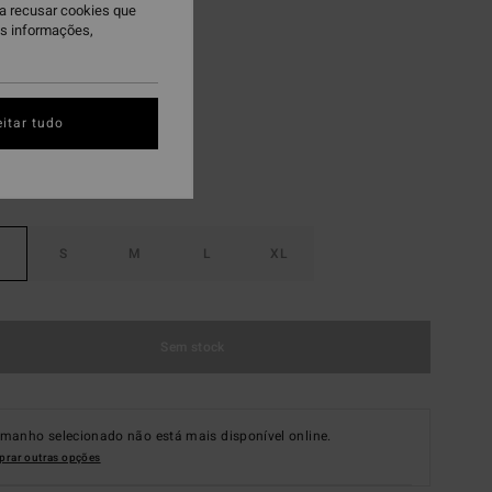
ra recusar cookies que
 PROMO 10%
is informações,
lt Crystal
itar tudo
S
M
L
XL
Sem stock
amanho selecionado não está mais disponível online.
rar outras opções