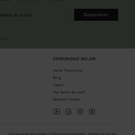
Subscrever
indas
COMUNIDAD MUJER
Hello Tomorrow
Blog
Team
Gui fatos de surf
Wetsuit Finder
Configuração de cookies |
Política de Privacidade |
Termos de venda |