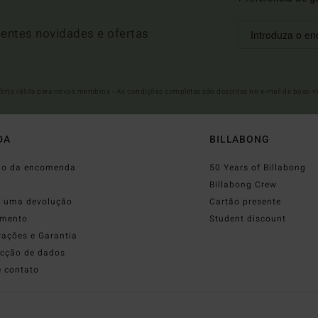
entes novidades e ofertas
Oferta válida para novos membros - As condições completas são descritas no e-mail de boas-v
DA
BILLABONG
do da encomenda
50 Years of Billabong
o
Billabong Crew
r uma devolução
Cartão presente
mento
Student discount
rações e Garantia
ecção de dados
e contato