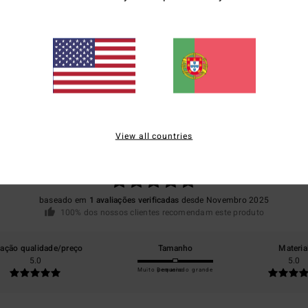
Envi
Pontuação média
5.0
View all countries
/5
baseado em
1 avaliações verificadas
desde Novembro 2025
100% dos nossos clientes recomendam este produto
lação qualidade/preço
Tamanho
Materia
5.0
5.0
Muito pequeno
Demasiado grande