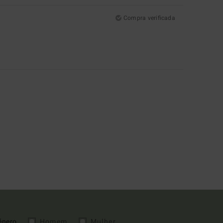
Compra verificada
énero
Homem
Mulher