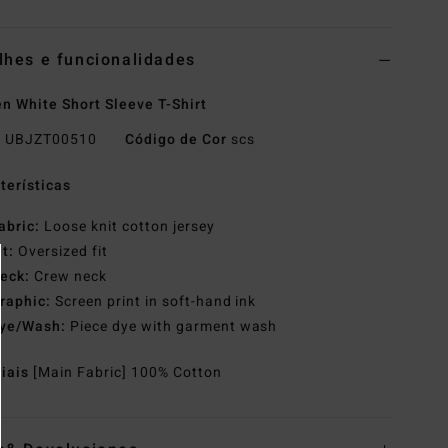
lhes e funcionalidades
 White Short Sleeve T-Shirt
o
UBJZT00510
Código de Cor
scs
terísticas
abric:
Loose knit cotton jersey
it:
Oversized fit
eck:
Crew neck
raphic:
Screen print in soft-hand ink
ye/Wash:
Piece dye with garment wash
riais
[Main Fabric] 100% Cotton