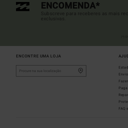
ENCOMENDA*
Subscreve para receberes as mais rec
exclusivas.
(*) 
ENCONTRE UMA LOJA
AJU
Esta
Envi
Faze
Paga
Repa
Prot
FAQ 