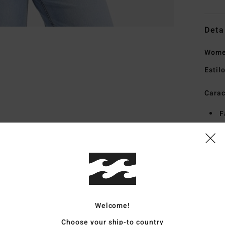
Deta
Women
Estil
Carac
F
F
N
G
D
Mate
Welcome!
Choose your ship-to country