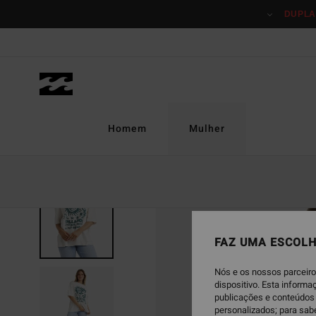
Avançar
DUPLA
para
a
informação
do
produto
Homem
Mulher
FAZ UMA ESCOLH
Nós e os nossos parceiro
dispositivo. Esta inform
publicações e conteúdos 
personalizados; para sab