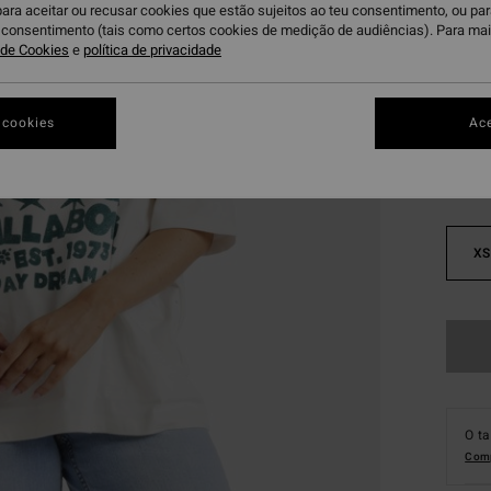
para aceitar ou recusar cookies que estão sujeitos ao teu consentimento, ou pa
DUPLA
u consentimento (tais como certos cookies de medição de audiências). Para ma
a de Cookies
e
política de privacidade
Sa
Cor
 cookies
Ace
XS
O t
Comp