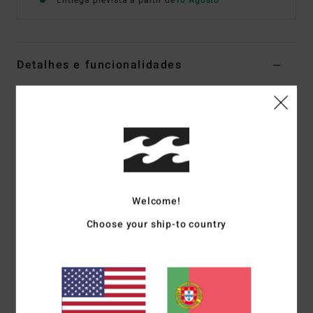
Entrega prevista a partir de
10 Agosto
Detalhes e funcionalidades
T-shirt de manga curta Preto Mulher
Estilo
EBJZT00643
Código de Cor
ofb
Características
Composição:
70% algodão BCI, 30% algodão reciclado
Forma da parte de baixo:
regular
Welcome!
Gola redonda
Choose your ship-to country
Estampado gráfico na parte da frente
Materiais
[Tecido principal] 70% algodão, 30% algodão
reciclado