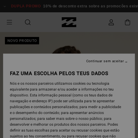
Avançar
DUPLA PROMO
10% de desconto extra sobre as promocôes existen
para
a
informação
do
produto
NOVO PRODUTO
Continuar sem aceitar
FAZ UMA ESCOLHA PELOS TEUS DADOS
Nós e os nossos parceiros utilizamos cookies ou tecnologia
equivalente para armazenar e/ou aceder a informações no teu
dispositivo. Esta informação pessoal (como os teus dados de
navegação e endereço IP) pode ser utilizada para te apresentar
publicações e conteúdos personalizados; para medir a publicidade
e o desempenho do conteúdo; para apresentar anúncios
personalizados; para saber mais sobre o nosso público; para
desenvolver e melhorar os produtos dos nossos parceiros. Podes
definir as tuas escolhas para aceitar ou recusar cookies que estão
sujeitos ao teu consentimento, ou para recusar cookies que não