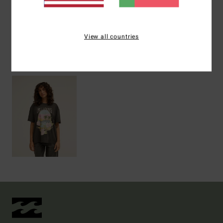
Envio& Devoluciones
View all countries
Vistos recentemente