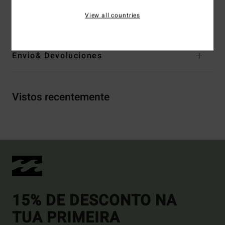
View all countries
Materiais
91% poliéster reciclado, 9% elastano
Envio& Devoluciones
Vistos recentemente
15% DE DESCONTO NA
TUA PRIMEIRA