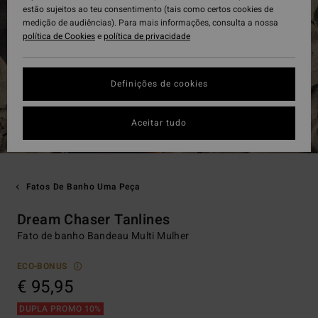
estão sujeitos ao teu consentimento (tais como certos cookies de
medição de audiências). Para mais informações, consulta a nossa
política de Cookies
e
política de privacidade
Definições de cookies
Aceitar tudo
Fatos De Banho Uma Peça
Dream Chaser Tanlines
Fato de banho Bandeau Multi Mulher
ECO-BONUS
€ 95,95
DUPLA PROMO 10%