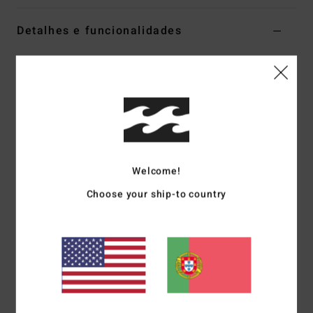
Detalhes e funcionalidades
Fato de banho Bandeau Multi Mulher
Estilo
ABJX100234
Código de Cor
mul
Características
Coleção:
Coleção Dream Chaser
Tecido:
Tecido canelado tan lines de mistura de elastano
Welcome!
e poliéster reciclados
Choose your ship-to country
Gola:
Bandeau
Alças:
Ajustáveis e removíveis
Perna:
Corte cavado médio
Cobertura atrás:
Cobertura Hi retro
Fecho:
Laço à frente
Marca:
Barra metálica
Outras características:
Recorte