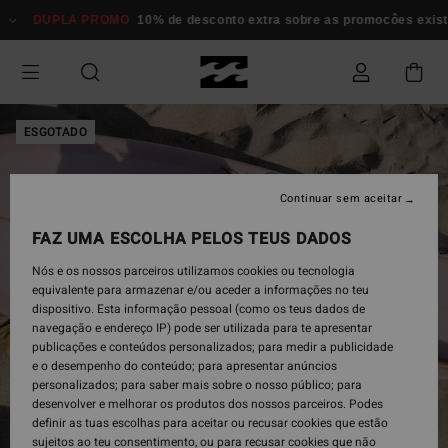
Avançar
DUPLA PROMO
10% de desconto extra sobre as promocôes existent
para
a
informação
do
produto
ESGOTADO
Continuar sem aceitar
FAZ UMA ESCOLHA PELOS TEUS DADOS
Nós e os nossos parceiros utilizamos cookies ou tecnologia
equivalente para armazenar e/ou aceder a informações no teu
dispositivo. Esta informação pessoal (como os teus dados de
navegação e endereço IP) pode ser utilizada para te apresentar
publicações e conteúdos personalizados; para medir a publicidade
e o desempenho do conteúdo; para apresentar anúncios
personalizados; para saber mais sobre o nosso público; para
desenvolver e melhorar os produtos dos nossos parceiros. Podes
definir as tuas escolhas para aceitar ou recusar cookies que estão
sujeitos ao teu consentimento, ou para recusar cookies que não