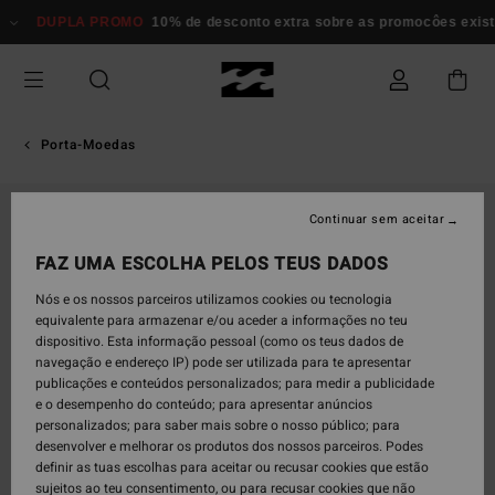
Avançar
DUPLA PROMO
10% de desconto extra sobre as promocôes exi
para
a
informação
do
produto
Porta-Moedas
Continuar sem aceitar
FAZ UMA ESCOLHA PELOS TEUS DADOS
Nós e os nossos parceiros utilizamos cookies ou tecnologia
equivalente para armazenar e/ou aceder a informações no teu
dispositivo. Esta informação pessoal (como os teus dados de
navegação e endereço IP) pode ser utilizada para te apresentar
publicações e conteúdos personalizados; para medir a publicidade
e o desempenho do conteúdo; para apresentar anúncios
personalizados; para saber mais sobre o nosso público; para
desenvolver e melhorar os produtos dos nossos parceiros. Podes
definir as tuas escolhas para aceitar ou recusar cookies que estão
sujeitos ao teu consentimento, ou para recusar cookies que não