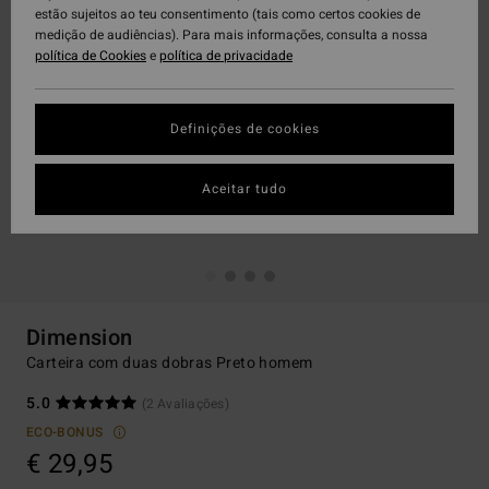
estão sujeitos ao teu consentimento (tais como certos cookies de
medição de audiências). Para mais informações, consulta a nossa
política de Cookies
e
política de privacidade
Definições de cookies
Aceitar tudo
Dimension
Carteira com duas dobras Preto homem
5.0
(2 Avaliações)
ECO-BONUS
€ 29,95