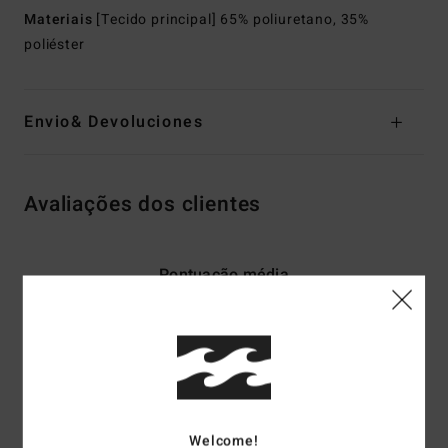
Materiais
[Tecido principal] 65% poliuretano, 35%
poliéster
Envio& Devoluciones
Avaliações dos clientes
Pontuação média
5.0
/5
baseado em
2 avaliações verificadas
desde Dezembro 2025
100% dos nossos clientes recomendam este produto
Welcome!