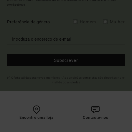
exclusivas.
Preferência de género
Homem
Mulher
Subscrever
(*) Oferta válida para novos membros - As condições completas são descritas no e-
mail de boas-vindas
Encontre uma loja
Contacte-nos