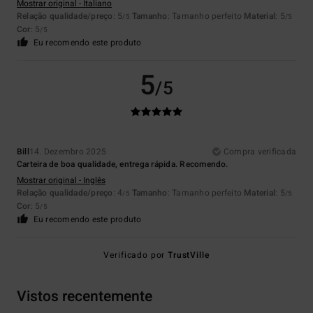
Mostrar original - Italiano
Relação qualidade/preço
: 5
Tamanho
: Tamanho perfeito
Material
: 5
/5
/5
Cor
: 5
/5
Eu recomendo este produto
5
/5
Bill
14. Dezembro 2025
Compra verificada
Carteira de boa qualidade, entrega rápida. Recomendo.
Mostrar original - Inglês
Relação qualidade/preço
: 4
Tamanho
: Tamanho perfeito
Material
: 5
/5
/5
Cor
: 5
/5
Eu recomendo este produto
Verificado por
TrustVille
Vistos recentemente