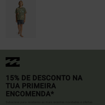
15% DE DESCONTO NA
TUA PRIMEIRA
ENCOMENDA*
Subscreve para receberes as mais recentes novidades e ofertas