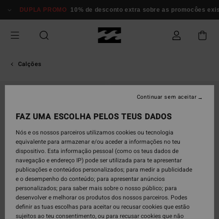
Avançar
DUPLA PROMO
10% de desconto extra sobre as promocôes existe
para
a
informação
do
produto
Calções
Continuar sem aceitar
FAZ UMA ESCOLHA PELOS TEUS DADOS
Nós e os nossos parceiros utilizamos cookies ou tecnologia
equivalente para armazenar e/ou aceder a informações no teu
dispositivo. Esta informação pessoal (como os teus dados de
navegação e endereço IP) pode ser utilizada para te apresentar
publicações e conteúdos personalizados; para medir a publicidade
e o desempenho do conteúdo; para apresentar anúncios
personalizados; para saber mais sobre o nosso público; para
desenvolver e melhorar os produtos dos nossos parceiros. Podes
definir as tuas escolhas para aceitar ou recusar cookies que estão
sujeitos ao teu consentimento, ou para recusar cookies que não