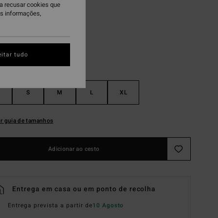
ra recusar cookies que
undress
is informações,
itar tudo
S
M
L
XL
r guia de tamanhos
Adicionar ao cesto
Entrega em casa ou em ponto de recolha
Entrega prevista a partir de
10 Agosto