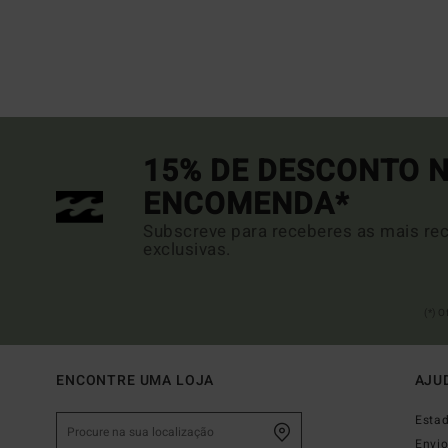
15% DE DESCONTO N
ENCOMENDA*
Subscreve para receberes as mais rec
exclusivas.
(*) 
ENCONTRE UMA LOJA
AJU
Esta
Envi