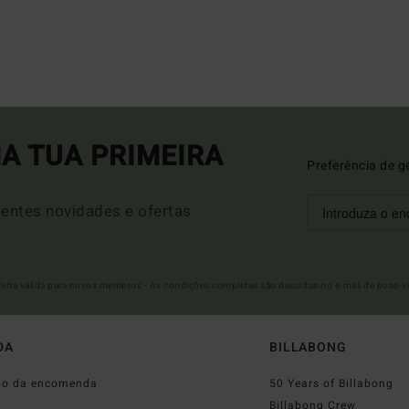
A TUA PRIMEIRA
Preferência de g
entes novidades e ofertas
Oferta válida para novos membros - As condições completas são descritas no e-mail de boas-v
DA
BILLABONG
do da encomenda
50 Years of Billabong
o
Billabong Crew