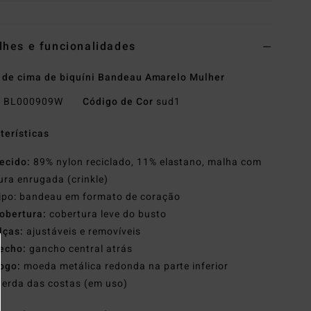
lhes e funcionalidades
 de cima de biquíni Bandeau Amarelo Mulher
o
BL000909W
Código de Cor
sud1
terísticas
ecido:
89% nylon reciclado, 11% elastano, malha com
ura enrugada (crinkle)
ipo: bandeau em formato de coração
obertura:
cobertura leve do busto
lças:
ajustáveis e removíveis
echo:
gancho central atrás
ogo:
moeda metálica redonda na parte inferior
erda das costas (em uso)