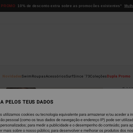
 PROMO
10% de desconto extra sobre as promocôes existentes*
Mulh
Página D
Novidades
Swim
Roupas
Acessórios
Surf
Since '73
Coleções
Dupla Promo
Cri
Parte
A PELOS TEUS DADOS
€ 4
s utilizamos cookies ou tecnologia equivalente para armazenar e/ou aceder a 
ação pessoal (como os teus dados de navegação e endereço IP) pode ser utilizad
Paga 3
personalizados; para medir a publicidade e o desempenho do conteúdo; para a
er mais sobre o nosso público; para desenvolver e melhorar os produtos dos no