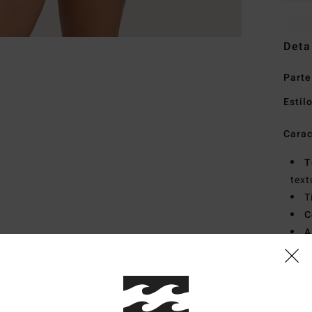
Deta
Parte
Estil
Carac
T
text
T
C
A
F
L
esqu