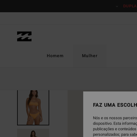
Avançar
DUPLA
para
a
informação
do
produto
Homem
Mulher
NOVO PRODUTO
FAZ UMA ESCOLH
Nós e os nossos parceiro
dispositivo. Esta inform
publicações e conteúdos 
personalizados; para sab