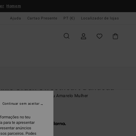
er
Homem
Ajuda
Cartao Presente
PT (€)
Localizador de lojas
e Início
Mulher
Swim
Tops De Biquíni
nkle Crush Sweetheart Bandeau
 de cima de biquíni Bandeau Amarelo Mulher
Continuar sem aceitar
9,95
informações no teu
a para te apresentar
 x € 16,65 sem juros com a
presentar anúncios
ssos parceiros. Podes