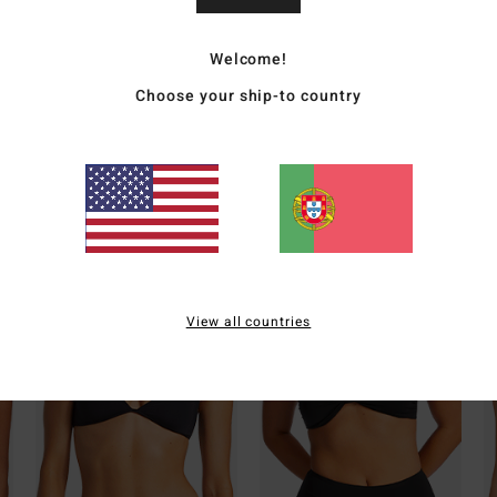
Mate
Elast
Welcome!
Choose your ship-to country
Envi
Whats the Coverage
View all countries