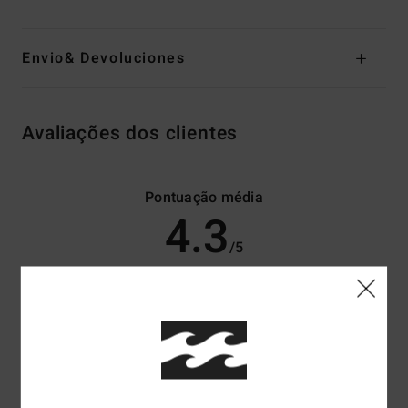
Envio& Devoluciones
Avaliações dos clientes
Pontuação média
4.3
/5
baseado em
3 avaliações verificadas
desde Maio 2026
100% dos nossos clientes recomendam este produto
Conforto
Relação qualidade/preço
4.7
4.7