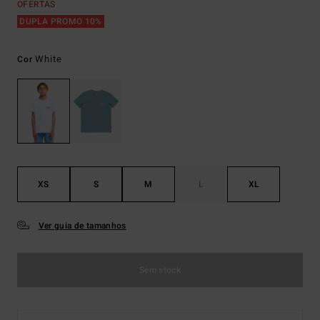
OFERTAS
DUPLA PROMO 10%
White
Cor
XS
S
M
L
XL
Ver guia de tamanhos
Sem stock