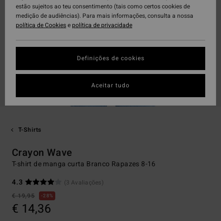
estão sujeitos ao teu consentimento (tais como certos cookies de
medição de audiências). Para mais informações, consulta a nossa
política de Cookies
e
política de privacidade
Definições de cookies
Aceitar tudo
T-Shirts
Crayon Wave
T-shirt de manga curta Branco Rapazes 8-16
4.3
(3 Avaliações)
€ 19,95
28%
€ 14,36