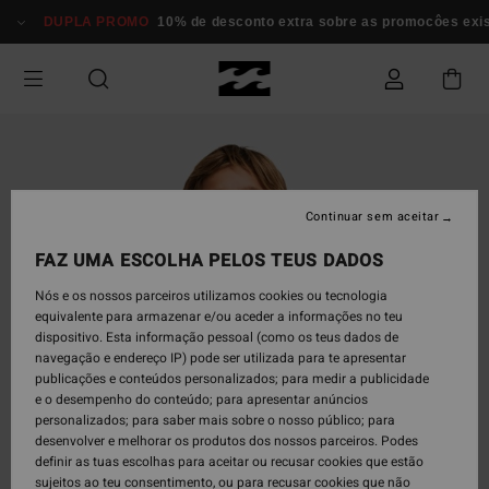
Avançar
DUPLA PROMO
10% de desconto extra sobre as promocôes exi
para
a
informação
do
produto
Continuar sem aceitar
FAZ UMA ESCOLHA PELOS TEUS DADOS
Nós e os nossos parceiros utilizamos cookies ou tecnologia
equivalente para armazenar e/ou aceder a informações no teu
dispositivo. Esta informação pessoal (como os teus dados de
navegação e endereço IP) pode ser utilizada para te apresentar
publicações e conteúdos personalizados; para medir a publicidade
e o desempenho do conteúdo; para apresentar anúncios
personalizados; para saber mais sobre o nosso público; para
desenvolver e melhorar os produtos dos nossos parceiros. Podes
definir as tuas escolhas para aceitar ou recusar cookies que estão
sujeitos ao teu consentimento, ou para recusar cookies que não