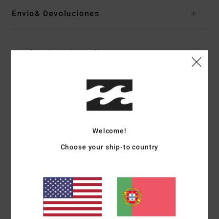
Envio& Devoluciones
Avaliações dos clientes
Pontuação média
5.0
/5
Welcome!
Choose your ship-to country
baseado em
1 avaliações verificadas
desde Maio 2026
100% dos nossos clientes recomendam este produto
Conforto
Relação qualidade/preço
NaN
5.0