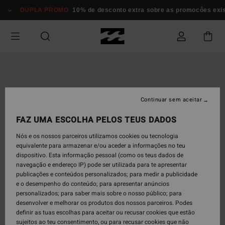
Avançar
DUPLA PROMO
10% de desconto extra sobre as promocôes existe
para
a
informação
do
produto
Continuar sem aceitar
FAZ UMA ESCOLHA PELOS TEUS DADOS
Nós e os nossos parceiros utilizamos cookies ou tecnologia
equivalente para armazenar e/ou aceder a informações no teu
dispositivo. Esta informação pessoal (como os teus dados de
navegação e endereço IP) pode ser utilizada para te apresentar
publicações e conteúdos personalizados; para medir a publicidade
e o desempenho do conteúdo; para apresentar anúncios
personalizados; para saber mais sobre o nosso público; para
desenvolver e melhorar os produtos dos nossos parceiros. Podes
definir as tuas escolhas para aceitar ou recusar cookies que estão
sujeitos ao teu consentimento, ou para recusar cookies que não