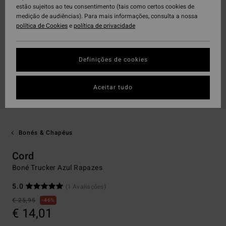
estão sujeitos ao teu consentimento (tais como certos cookies de
medição de audiências). Para mais informações, consulta a nossa
política de Cookies
e
política de privacidade
Definições de cookies
Aceitar tudo
Bonés & Chapéus
Cord
Boné Trucker Azul Rapazes
5.0
(1 Avaliações)
€ 25,95
46%
€ 14,01