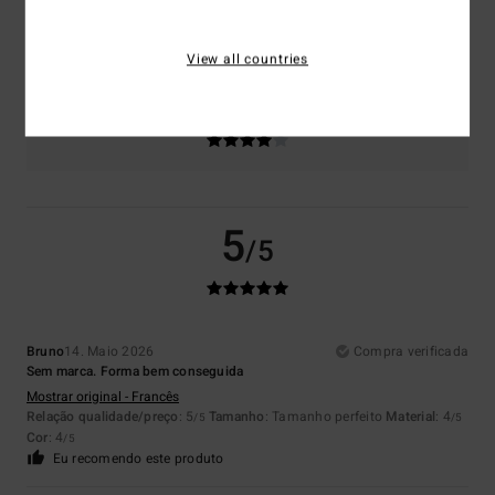
Tamanho
Material
4.0
Muito pequeno
Demasiado grande
View all countries
Cor
4.0
5
/5
Bruno
14. Maio 2026
Compra verificada
Sem marca. Forma bem conseguida
Mostrar original - Francês
Relação qualidade/preço
: 5
Tamanho
: Tamanho perfeito
Material
: 4
/5
/5
Cor
: 4
/5
Eu recomendo este produto