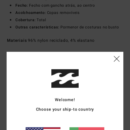
Fecho:
Fecho com gancho atrás, ao centro
Acolchoamento:
Copas removíveis
Cobertura:
Total
Outras características:
Pormenor de costuras no busto
Materiais
96% nylon reciclado, 4% elastano
Envio& Devoluciones
Avaliações dos clientes
Welcome!
Pontuação média
Choose your ship-to country
1.0
/5