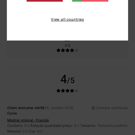
Tamanho
Material
View all countries
3.0
Muito pequeno
Demasiado grande
Cor
4.0
4
/5
Client anonyme vérifié
18. Janeiro 2026
Compra verificada
Cores
Mostrar original - Francês
Conforto
: 4
Relação qualidade/preço
: 3
Tamanho
: Tamanho perfeito
/5
/5
Material
: 3
Cor
: 4
/5
/5