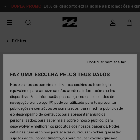
Avançar
DUPLA PROMO
10% de desconto extra sobre as promocôes exi
para
a
informação
do
produto
T-Shirts
Continuar sem aceitar
FAZ UMA ESCOLHA PELOS TEUS DADOS
Nós e os nossos parceiros utilizamos cookies ou tecnologia
equivalente para armazenar e/ou aceder a informações no teu
dispositivo. Esta informação pessoal (como os teus dados de
navegação e endereço IP) pode ser utilizada para te apresentar
publicações e conteúdos personalizados; para medir a publicidade
e o desempenho do conteúdo; para apresentar anúncios
personalizados; para saber mais sobre o nosso público; para
desenvolver e melhorar os produtos dos nossos parceiros. Podes
definir as tuas escolhas para aceitar ou recusar cookies que estão
sujeitos ao teu consentimento, ou para recusar cookies que não