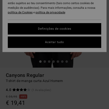
estão sujeitos ao teu consentimento (tais como certos cookies de
medição de audiências). Para mais informações, consulta a nossa
política de Cookies
e
política de privacidade
Definições de cookies
Aceitar tudo
Canyons Regular
T-shirt de manga curta Azul Homem
4.0
(1 Avaliações)
€ 35,95
46%
€ 19,41