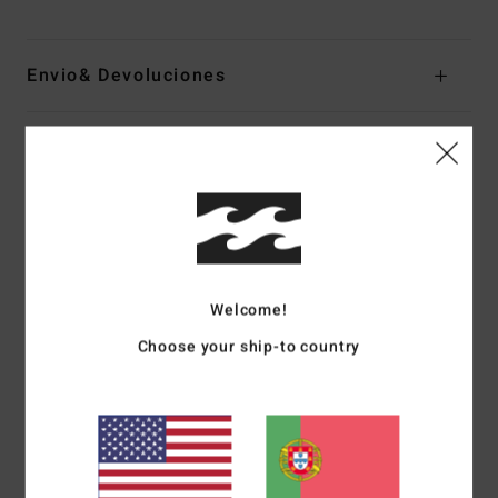
Envio& Devoluciones
Avaliações dos clientes
Pontuação média
4.0
/5
Welcome!
Choose your ship-to country
baseado em
1 avaliações verificadas
desde Janeiro 2026
0% dos nossos clientes recomendam este produto
Conforto
Relação qualidade/preço
4.0
3.0